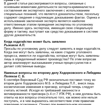
В данной статье рассматриваются вопросы, связанные с
основными моментами деятельности эксперта-криминалиста и
составления им экспертного заключения с использованием
специальных познаний, что является доказательством, поскольку
содержит сведения о подлежащих доказыванию фактах. Оценка и
использование заключения эксперта является наиболее
ответственным этапом проведения экспертизы по уголовному
делу. Именно здесь экспертиза, имеющая свою специальную
форму и тактику, выступает как средство доказывания в системе
других доказательств.
Когда ходатайство может быть заявлено
Рыжаков А.П.
Просьбы по уголовному делу следует заявлять в виде ходатайств.
Когда они могут быть заявлены, на каких стадиях уголовного
процесса, имеются ли ходатайства, которые могут быть заявлены
лишь в определенный момент производства? По этим вопросам
автор анализирует высказывания ученых-процессуалистов и
делает собственные выводы.
Наивные вопросы по второму делу Ходорковского и Лебедева
Поляков С. Б.
6 сентября Верховный Суд РФ окончательно поставил точку во
втором деле Ходорковского М.Б. и Лебедева П.Л., внеся лишь
косметические изменения в приговор, который теперь следует
считать истиной. Исходя из требований законности и
мотивированности приговора (ч.4 ст.7 УПК РФ), в нем должны быть
ответы на все вопросы относительно того, как можно или нельзя
поступать, и в чем выразилось несоответствие этим правилам
поведение осужденных. Однако при внимательном изучении