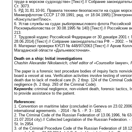
труде в морском судоходстве» [Текст] // Собрание законодатель
Ст. 3073.
5. РД 31.81.10-91. Правила техники безопасности на судах морск
Минморфлотом СССР 17.09.1991; ред. от 18.04.1995) [Электронн
«КонсультантПлюс».
6. Устав службы на судах рыбопромыслового флота Российской 
Роскомрыболовства от 30.08.1995 № 140) [Текст] // Российские в
213.
7. Трудовой кодекс Российской Федерации от 30 декабря 2001 г. 
28.06.2014) [Текст] // Собрание законодательства РФ. – 2002. – № 1
8. Материал проверки КУСП № 448/97/2063 [Текст] // Архив Колл
Магаданской области «Дальневосточная».
Death on a ship: Initial investigations
Chashin Alexander Nikolaevich, chief editor of «Counsellor lawyer»,
Тhe paper is a forensic test procedure bodies of inquiry facts nonvio
board a vessel at sea. Verification activities involve testing of versi
death due to lack of medical care (h. 2 tbsp. 124 of the Criminal Cod
negligence (h. 2 tbsp. 293 of the Criminal Code).
Keywords:
criminal negligence, non-violent death, forensic tactics, Ini
to provide assistance to the patient.
References
:
1. Convention on maritime labor (concluded in Geneva on 23.02.2006 ci
international agreements. - 2014 - № 5. - P. 3 - 182.
2. The Criminal Code of the Russian Federation of 13.06.1996, № 6
21.07.2014 city) // Collected Legislation of the Russian Federation. -
St. In 2954.
3. of the Criminal Procedure Code of the Russian Federation of 18.