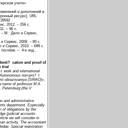
терском учете»
изменений и дополнений в
ронный ресурс]. URL:
139592
с, 2012. – 256 с.
1. – 96 с.
– М.: Дело и Сервис,
и Сервис, 2009. – 80 с.
 и Сервис, 2010. – 688 с.
пособие. – 4-е изд.,
denti?
cation and proof of
 trial
c work and international
 of Autonomous non-pro?
t
mii obrazovaniya (SIRAO)»,
 a name of professor M.A.
t. Petersburg
(the V
ion and administrative
unts department. Especially
n of obligations by the
edge (judicial accounts
rticle we will consider in
man activity. The accountant
ledge. Special registration