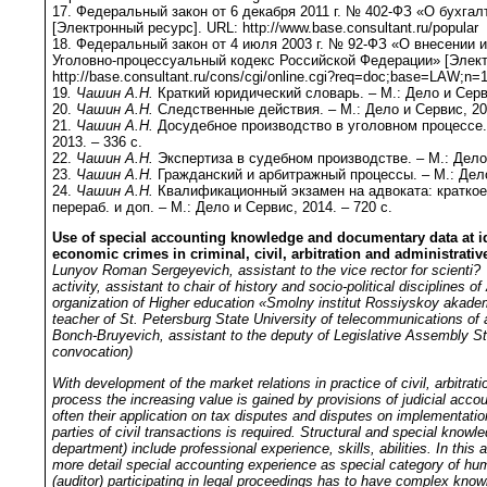
17. Федеральный закон от 6 декабря 2011 г. № 402-ФЗ «О бухгал
[Электронный ресурс]. URL: http://www.base.consultant.ru/popular
18. Федеральный закон от 4 июля 2003 г. № 92-ФЗ «О внесении 
Уголовно-процессуальный кодекс Российской Федерации» [Элект
http://base.consultant.ru/cons/cgi/online.cgi?req=doc;base=LAW;n=
19
. Чашин А.Н.
Краткий юридический словарь. – М.: Дело и Серви
20.
Чашин А.Н.
Следственные действия. – М.: Дело и Сервис, 201
21.
Чашин А.Н.
Досудебное производство в уголовном процессе. 
2013. – 336 с.
22.
Чашин А.Н.
Экспертиза в судебном производстве. – М.: Дело 
23.
Чашин А.Н.
Гражданский и арбитражный процессы. – М.: Дело
24.
Чашин А.Н.
Квалификационный экзамен на адвоката: краткое 
перераб. и доп. – М.: Дело и Сервис, 2014. – 720 с.
Use of special accounting knowledge and documentary data at i
economic crimes in criminal, civil, arbitration and administrative
Lunyov Roman Sergeyevich, assistant to the vice rector for scienti?
activity, assistant to chair of history and socio-political disciplines
organization of Higher education «Smolny institut Rossiyskoy akade
teacher of St. Petersburg State University of telecommunications of
Bonch-Bruyevich, assistant to the deputy of Legislative Assembly S
convocation)
With development of the market relations in practice of civil, arbitrat
process the increasing value is gained by provisions of judicial acco
often their application on tax disputes and disputes on implementatio
parties of civil transactions is required. Structural and special knowl
department) include professional experience, skills, abilities. In this a
more detail special accounting experience as special category of hu
(auditor) participating in legal proceedings has to have complex know