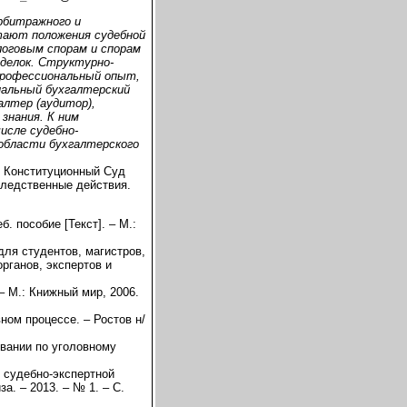
рбитражного и
тают положения судебной
логовым спорам и спорам
делок. Структурно-
 профессиональный опыт,
иальный бухгалтерский
алтер (аудитор),
знания. К ним
исле судебно-
 области бухгалтерского
, Конституционный Суд
следственные действия.
. пособие [Текст]. – М.:
для студентов, магистров,
рганов, экспертов и
 – М.: Книжный мир, 2006.
ном процессе. – Ростов н/
вании по уголовному
судебно-экспертной
а. – 2013. – № 1. – С.