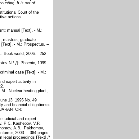
unting. It is set of
s.
itutional Court of the
tive actions.
nt: manual [Text]. - M.:
s, masters, graduate
 [Text]. - M.: Prospectus. –
.: Book world, 2006. - 252
Rostov N / Д: Phoenix, 1999.
criminal case [Text]. - M.:
nd expert activity in
22.
 M.: Nuclear heating plant,
 June 13, 1995 No. 49
y and financial obligations»
e GUARANTOR:
 judicial and expert
ev, P C, Kashepov, V.P.,
akhomov, A.B., Pakhomov,
inform», 2003. – 384 pages.
 legal proceedings [Text] //