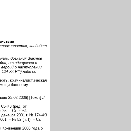
ействия
етник юриста», кандидат
анами дознания фактов
дна, находящегося в
 версий о наступлении
 124 УК РФ) либо по
ерть, криминалистическая
омощи больному.
ве 23.02.2006) [Текст] //
.
 63-ФЗ (ред. от
 25. – Ст. 2954.
 декабря 2001 г. № 174-ФЗ
01. – № 52 (ч. I). – Ст.
и Конвенции 2006 года о