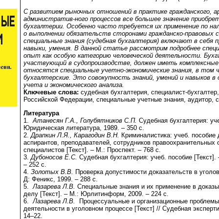
С развитием рыночных отношений в практике гражданского, а
административ-ного процессов все большее значение приобре
бухгалтерии. Особенно часто требуется их применение по на
о выполнении обязательств сторонами гражданско-правовых с
специальные знания (судебная бухгалтерия) включают в себя
навыки, умения. В данной статье рассмотрим подробнее спец
опыт как особую категорию человеческой деятельности. Бухг
участвующий в судопроизводстве, должен иметь комплексные 
относятся специальные учетно-экономические знания, в том ч
бухгалтерские. Это совокупность знаний, умений и навыков в
учета и экономического анализа.
Ключевые слова:
судебная бухгалтерия, специалист-бухгалтер
Российской Федерации, специальные учетные знания, аудитор, 
Литература
1.
Атанесян Г.А., Голубятников С.П.
Судебная бухгалтерия: учеб
Юридическая литература, 1989. – 350 с.
2.
Драпкин Л.Я., Карагодин В.Н.
Криминалистика: учеб. пособие 
аспирантов, преподавателей, сотрудников правоохранительных о
специалистов [Текст]. – М.: Проспект. – 768 с.
3.
Дубоносов Е.С.
Судебная бухгалтерия: учеб. пособие [Текст].
– 252 с.
4.
Золотых В.В.
Проверка допустимости доказательств в уголов
Д: Феникс, 1999. – 288 с.
5.
Лазарева Л.В.
Специальные знания и их применение в доказы
делу [Текст]. – М.: Юрлитинформ, 2009. – 224 с.
6.
Лазарева Л.В.
Процессуальные и организационные проблемы 
деятельности в уголовном процессе [Текст] // Судебная экспертиз
14–22.