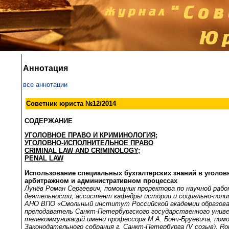
Аннотация
все аннотации
Советник юриста №12/2014
СОДЕРЖАНИЕ
УГОЛОВНОЕ ПРАВО И КРИМИНОЛОГИЯ;
УГОЛОВНО
-
ИСПОЛНИТЕЛЬНОЕ
ПРАВО
CRIMINAL LAW AND CRIMINOLOGY
;
PENAL LAW
Использование специальных бухгалтерских знаний в уголов
арбитражном и административном процессах
Лунёв Роман Сергеевич, помощник проректора по научной раб
деятельности, ассистент кафедры истории и социально-поли
АНО ВПО «Смольный институт Российской академии образова
преподаватель Санкт-Петербургского государственного уни
телекоммуникаций имени профессора М.А. Бонч-Бруевича, по
Законодательного собрания г. Санкт-Петербурга (V созыв),
Ro