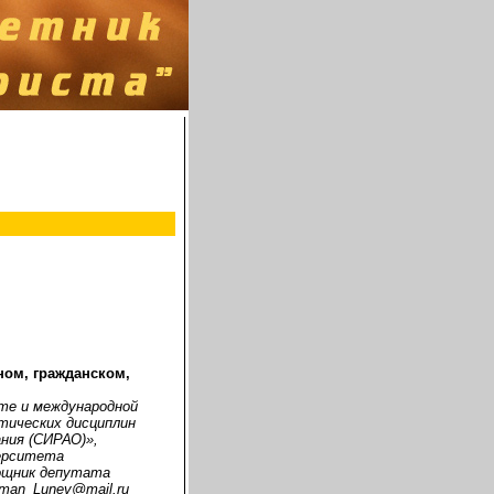
ном, гражданском,
оте и международной
тических дисциплин
ния (СИРАО)»,
верситета
мощник депутата
man_Lunev@mail.ru