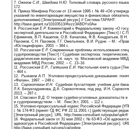
7.
Ожегов С.И., Шведова Н.Ю.
Толковый словарь русского языка. 
172.
8. Приказ Минфина России от 13 июня 1995 г. № 49 «Об утверж
указаний по инвентаризации имущества и финансовых обязатель
дополнениями) [Электронный ресурс] // Система ГАРАНТ:
http://base.garant.ru/10103513/#ixzz3ABDYs0Aw
9.
Россинская Е.Р.
Комментарий к Федеральному закону «О госу
экспертной деятельности в Российской Федерации» [Текст] / С.П
Ефимичев, В.П. Кашепов, О.В. Качалова, Ф.В. Кондратьев, В.Н. 
Пахомов, С.Н. Пахомов, Г.Г. Омельянюк, В.И. Рудне. – М.: «Прав
«Юстицинформ», 2003. – 384 с.
10.
Россинская Е.Р.
Современные проблемы использования спец
судопроизводстве [Текст] / Судебная экспертиза: теоретические,
дидактические вопросы: сб. науч. тр. Московской академии МВД
академия МВД России, 2002. – С. 13–16.
11.
Россинская Е.Р., Галяшина Е.И.
Настольная книга судьи [Текс
– 464 с.
12.
Рыжаков А.П.
Уголовно-процессуальное доказывание: поняти
«Филин», 1997. – 248 с.
13.
Сорокотягин И.Н.
Судебная бухгалтерия: учебник для бакал
Л.К. Безукладникова, Д.А. Сорокотягина; под ред. И.Н. Сорокотяг
2013. – 287 с.
14.
Спасович В.Д.
О теории судебно-уголовных доказательств в
и судопроизводством. – М.: ЛексЭст, 2001. – 112 с.
15. Уголовно-процессуальный кодекс Российской Федерации (УПК
г. № 174-ФЗ (принят ГД ФС РФ 22.11.2001 г.) (действующая редак
[Электронный ресурс]. URL: http://www.consultant.ru/popular/upkrf/
16. Федеральный закон от 31 мая 2002 г. № 63-ФЗ «Об адвокатс
адвокатуре в Российской Федерации» [Электронный ресурс]. UR
http://base.consultant.ru/cons/cgi/online