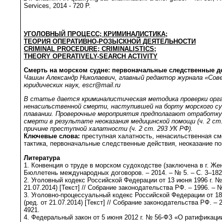
Services, 2014 - 720 P.
УГОЛОВНЫЙ ПРОЦЕСС; КРИМИНАЛИСТИКА;
ТЕОРИЯ ОПЕРАТИВНО-РОЗЫСКНОЙ ДЕЯТЕЛЬНОСТИ
CRIMINAL PROCEDURE
; CRIMINALISTICS;
THEORY OPERATIVELY-SEARCH ACTIVITY
Смерть на морском судне: первоначальные следственные д
Чашин Александр Николаевич, главный редактор журнала «Сов
юридических наук,
escr@mail.ru
В статье дается криминалистическая методика проверки орг
ненасильственной смерти, наступившей на борту морского су
плавании. Проверочные мероприятия предполагают отработку
смерти в результате неоказания медицинской помощи (ч. 2 ст.
причине преступной халатности (ч. 2 ст. 293 УК РФ).
Ключевые слова:
преступная халатность, ненасильственная см
тактика, первоначальные следственные действия, неоказание п
Литература
1. Конвенция о труде в морском судоходстве (заключена в г. Жене
Бюллетень международных договоров. – 2014. – № 5. – С. 3–182
2. Уголовный кодекс Российской Федерации от 13 июня 1996 г. №
21.07.2014) [Текст] // Собрание законодательства РФ. – 1996. – №
3. Уголовно-процессуальный кодекс Российской Федерации от 18
(ред. от 21.07.2014) [Текст] // Собрание законодательства РФ. – 20
4921.
4. Федеральный закон от 5 июня 2012 г. № 56-ФЗ «О ратификаци