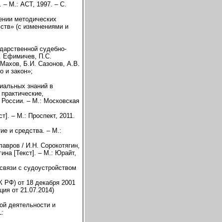
– М.: АСТ, 1997. – С.
дении методических
ств» (с изменениями и
дарственной судебно-
. Ефимичев, П.С.
Махов, Б.И. Сазонов, А.В.
о и закон»;
иальных знаний в
 практические,
 России. – М.: Московская
т]. – М.: Проспект, 2011.
е и средства. – М.:
авров / И.Н. Сорокотягин,
ина [Текст]. – М.: Юрайт,
 связи с судоустройством
 РФ) от 18 декабря 2001
ция от 21.07.2014)
кой деятельности и
L: