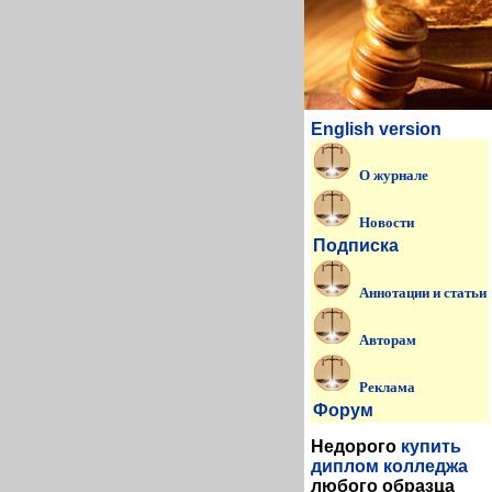
English version
О журнале
Новости
Подписка
Аннотации и статьи
Авторам
Реклама
Форум
Недорого
купить
диплом колледжа
любого образца