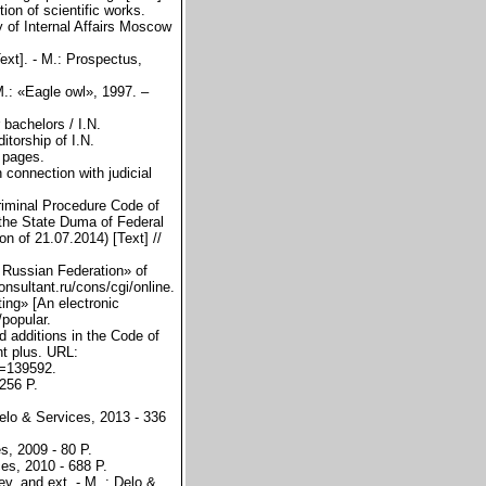
tion of scientific works.
y of Internal Affairs Moscow
ext]. - M.: Prospectus,
.: «Eagle owl», 1997. –
 bachelors / I.N.
torship of I.N.
 pages.
 connection with judicial
Criminal Procedure Code of
 the State Duma of Federal
n of 21.07.2014) [Text] //
e Russian Federation» of
nsultant.ru/cons/cgi/online.
ing» [An electronic
/popular.
d additions in the Code of
nt plus. URL:
n=139592.
 256 P.
Delo & Services, 2013 - 336
s, 2009 - 80 P.
ces, 2010 - 688 P.
ev. and ext. - M .: Delo &