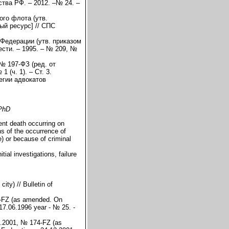
ства РФ. – 2012. –№ 24. –
ого флота (утв.
ый ресурс] // СПС
Федерации (утв. приказом
ести. – 1995. – № 209, №
№ 197-ФЗ (ред. от
 (ч. 1). – Ст. 3.
егии адвокатов
 PhD
lent death occurring on
ons of the occurrence of
e) or because of criminal
tial investigations, failure
ty) // Bulletin of
3-FZ (as amended. On
 17.06.1996 year - № 25. -
12.2001, № 174-FZ (as