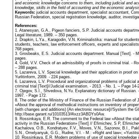
and economic knowledge concerns to them, including judicial and acco
knowledge, skills in the field of accounting and the economic analysi
Keywords:
judicial accounts department, specialist accountant, Const
Russian Federation, special registration knowledge, auditor, investiga
References:
1. Atanesyan, G.A., Pigeon fanciers, S.P. Judicial accounts departme
Legal literature, 1989. – 350 pages.
2. Drapkin, L.Yа., Karagodin, V.N. Kriminalistika: manual for student
students, teachers, law enforcement officers, experts and specialists
768 pages.
3. Grosbeaks, E.S. Judicial accounts department. Manual [Text]. - M
pages.
4. Gold, V.V. Check of an admissibility of proofs in criminal trial. - 
– 288 pages.
5. Lazareva, L.V. Special knowledge and their application in proof on 
Yurlitinform, 2009. - 224 pages.
6. Lazareva, L.V. Procedural and organizational problems of judicial a
criminal trial [Text]//Judicial examination. - 2013. - No. 1. – Page 14-
7. Ojegov, S.I., Shvedova, N.Yu. Explanatory dictionary of Russian. -
1997. - Page 172.
8. The order of the Ministry of Finance of the Russian Federation of
«About the approval of methodical instructions on inventory of propert
(with changes and additions) [An electronic resource]//System th
http://base.garant.ru/10103513/#ixzz3ABDYs0Aw.
9. Rossinkaya, E.R. The comment to the Federal law «About the state
activity in the Russian Federation» [Text] // Efimichev, S P, Efimich
Kachalova, O.B., Kondratyev, F.V., Moves, V.N., Sazonov, B.I., P
S.N., Omelyanyuk, G.G., Rudne, V.I. - M.: «Right and law»; «Yustits
10. Rossinkaya, E.R. Modern problems of use of special knowledge in