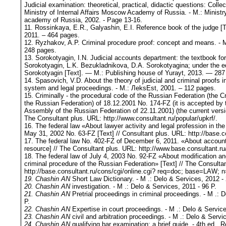
Judicial examination: theoretical, practical, didactic questions: Collec
Ministry of Internal Affairs Moscow Academy of Russia. - M.: Ministr
academy of Russia, 2002. - Page 13-16.
11. Rossinkaya, E.R., Galyashin, E.I. Reference book of the judge [T
2011. – 464 pages.
12. Ryzhakov, A.P. Criminal procedure proof: concept and means. - M
248 pages.
13. Sorokotyagin, I.N. Judicial accounts department: the textbook for
Sorokotyagin, L.K. Bezukladnikova, D.A. Sorokotyagina; under the edi
Sorokotyagin [Text]. — M.: Publishing house of Yurayt, 2013. — 287
14. Spasovich, V.D. About the theory of judicial and criminal proofs in
system and legal proceedings. - M.: ЛeksEst, 2001. – 112 pages.
15. Criminally - the procedural code of the Russian Federation (the 
the Russian Federation) of 18.12.2001 No. 174-FZ (it is accepted by
Assembly of the Russian Federation of 22.11.2001) (the current versio
The Consultant plus. URL: http://www.consultant.ru/popular/upkrf/.
16. The federal law «About lawyer activity and legal profession in th
May 31, 2002 No. 63-FZ [Text] // Consultant plus. URL: http://base.co
17. The federal law No. 402-FZ of December 6, 2011. «About account
resource] // The Consultant plus. URL: http://www.base.consultant.ru
18. The federal law of July 4, 2003 No. 92-FZ «About modification an
criminal procedure of the Russian Federation» [Text] // The Consulta
http://base.consultant.ru/cons/cgi/online.cgi? req=doc; base=LAW; 
19. Chashin
AN
Short Law Dictionary. - M .: Delo & Services, 2012 -
20. Chashin
AN
investigation. - M .: Delo & Services, 2011 - 96 P.
21. Chashin
AN
Pretrial proceedings in criminal proceedings. - M .: 
P.
22. Chashin
AN
Expertise in court proceedings. - M .: Delo & Service
23. Chashin
AN
civil and arbitration proceedings. - M .: Delo & Servi
24. Chashin
AN
qualifying bar examination: a brief guide. - 4th ed., R