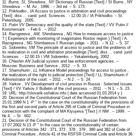
11.
Burns, SI, Shvedova , NY
Dictionary of Russian [Text] / SI Burns , NY
Shvedova . – M. Az , 1996 . – 3rd ed. – S. 173.
12.
Prikhodko
, IA
Access to justice in arbitration and civil proceedings
[Text]: diss ... cand. jurid. Sciences . - 12.00.15 / IA Prikhodko. – St.
Petersburg . 2005 .
13.
Putin VV
Democracy and the quality of the state [Text] / VV Putin //
Kommersant . - Feb 6 . – 2012 .
14.
Razogreeva , AM, Shimbareva , NG
How to measure access to justice
? ( Experience with monitoring of magistrates Rostov region ) [Text] / A.
Razogreeva , NG Shimbareva // Russian judge. – 2011 . – N 12. – S. 37.
15.
Sidorenko, VM
The principle of access to justice and the problems of
its realization in civil and arbitration proceedings [Text]: diss ... cand. jurid.
Sciences . - 12.00.15 / VM Sidorenko. – Yekaterinburg, 2002 .
16.
CHashin AN
Judicial system and law enforcement agencies. –
Moscow: Business and Service , 2012 . – S. 33.
17.
Shamshurin , LL
Influence Model proceedings for access to justice ,
the realization of the right to judicial protection [Text] / LL Shamshurin //
Administrator of the court. – 2011 . – N 2 . – S. 24.
18.
Yarkov , VV
Development of civil process in Russia : Selected Issues
[Text] / VV Yarkov // Bulletin of the civil process. – 2011 . – N 1. – S. 23.
19. URL: http://slovarik-ushakov.info ( date accessed 01.03.2014 y )
20. Decision of the Constitutional Court of the Russian Federation from
15.01.1999 N 1 -P " In the case on the constitutionality of the provisions of
the first and second parts of Article 295 of Code of Criminal Procedure in
connection with the complaint of MA Klyuyeva "[Text ] // NW . – 1999 . –
№ 4 . – St . 602.
21. Decision of the Constitutional Court of the Russian Federation from
17.07.2002 N 13 -P " In the case on the constitutionality of certain
provisions of Articles 342 , 371, 373 , 378 , 379 , 380 and 382 of Code of
Criminal Procedure , Article 41 of the RSFSR Criminal Code and Article 36