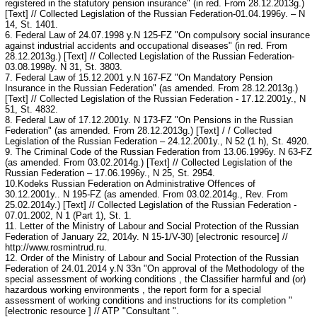
registered in the statutory pension insurance" (in red. From 28.12.2013g.)
[Text] // Collected Legislation of the Russian Federation-01.04.1996у. – N
14, St. 1401.
6. Federal Law of 24.07.1998 у.N 125-FZ "On compulsory social insurance
against industrial accidents and occupational diseases" (in red. From
28.12.2013g.) [Text] // Collected Legislation of the Russian Federation-
03.08.1998у. N 31, St. 3803.
7. Federal Law of 15.12.2001 у.N 167-FZ "On Mandatory Pension
Insurance in the Russian Federation" (as amended. From 28.12.2013g.)
[Text] // Collected Legislation of the Russian Federation - 17.12.2001у., N
51, St. 4832.
8. Federal Law of 17.12.2001у. N 173-FZ "On Pensions in the Russian
Federation" (as amended. From 28.12.2013g.) [Text] / / Collected
Legislation of the Russian Federation – 24.12.2001у., N 52 (1 h), St. 4920.
9. The Criminal Code of the Russian Federation from 13.06.1996у. N 63-FZ
(as amended. From 03.02.2014g.) [Text] // Collected Legislation of the
Russian Federation – 17.06.1996у., N 25, St. 2954.
10.Kodeks Russian Federation on Administrative Offences of
30.12.2001у.. N 195-FZ (as amended. From 03.02.2014g., Rev. From
25.02.2014у.) [Text] // Collected Legislation of the Russian Federation -
07.01.2002, N 1 (Part 1), St. 1.
11. Letter of the Ministry of Labour and Social Protection of the Russian
Federation of January 22, 2014у. N 15-1/V-30) [electronic resource] //
http://www.rosmintrud.ru.
12. Order of the Ministry of Labour and Social Protection of the Russian
Federation of 24.01.2014 у.N 33n "On approval of the Methodology of the
special assessment of working conditions , the Classifier harmful and (or)
hazardous working environments , the report form for a special
assessment of working conditions and instructions for its completion "
[electronic resource ] // ATP "Consultant ".