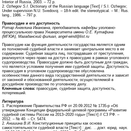
Interior of Russia, 2003. – 72 р.
2.
Ozhegov S.I
. Dictionary of the Russian language [Text] / S.I. Ozhegov;
Under supervision N.U. Svedovoj. – 18-h edit. the stereotypical. – М.: Rus.
lang., 1986. – 797 p.
Правосудие и его доступность
Ротар Ангелина Ивановна, преподаватель кафедры уголовно-
процессуального права Университета имени О.Е. Кутафина
(МГЮА), Магаданский филиал,
angel-wind@list.ru
Правосудие как функция деятельности государства является одним
из полномочий судебной власти и занимает центральное место в ее
содержании. Судебная защита лиц, пострадавших от преступления,
реализуется через право на доступ к правосудию в рамках уголовного
судопроизводства. Правосудие должно быть доступным для граждан,
что является условием получения ими судебной защиты. Доступность
правосудия в уголовном судопроизводстве обусловлена
особенностями данного вида государственной деятельности и зависит
от законной и обоснованной деятельности, осуществляемой в
досудебном производстве по уголовному делу.
Ключевые слова:
правосудие, судебная защита, доступность,
потерпевший.
Литература
1. Распоряжение Правительства РФ от 20.09.2012 № 1735-р «Об
утверждении Концепции федеральной целевой программы «Развитие
судебной системы России на 2013–2020 годы» [Текст] // СЗ РФ. –
2012. – № 40. – Ст. 5474.
2.
Анишина В.И.
Конституционные принципы как основа
самостоятельности судебной власти [Текст] : дис. …докт. юрид. наук.