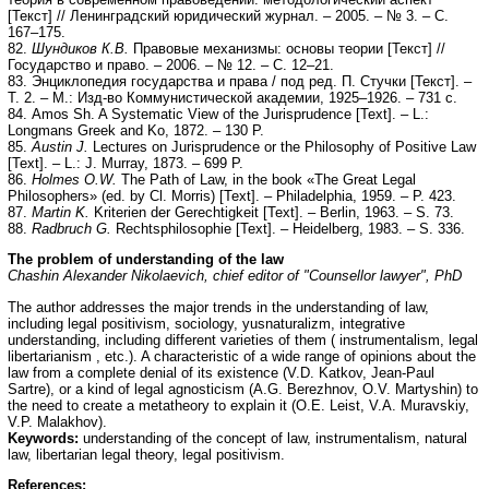
[Текст] // Ленинградский юридический журнал. – 2005. – № 3. – С.
167–175.
82.
Шундиков К.В.
Правовые механизмы: основы теории [Текст] //
Государство и право. – 2006. – № 12. – С. 12–21.
83. Энциклопедия государства и права / под ред. П. Стучки [Текст]. –
Т. 2. – М.: Изд-во Коммунистической академии, 1925–1926. – 731 с.
84. Amos Sh. A Systematic View of the Jurisprudence [Text]. – L.:
Longmans Greek and Ko, 1872. – 130 P.
85.
Austin J.
Lectures on Jurisprudence or the Philosophy of Positive Law
[Text]. – L.: J. Murray, 1873. – 699 P.
86.
Holmes O.W.
The Path of Law, in the book «The Great Legal
Philosophers» (ed. by Cl. Morris) [Техt]. – Philadelphia, 1959. – P. 423.
87.
Martin K.
Kriterien der Gerechtigkeit [Text]. – Berlin, 1963. – S. 73.
88.
Radbruch G.
Rechtsphilosophie [Text]. – Heidelberg, 1983. – S. 336.
The problem of understanding of the law
Chashin
Alexander Nikolaevich, chief editor of "Counsellor lawyer", PhD
The author addresses the major trends in the understanding of law,
including legal positivism, sociology, yusnaturalizm, integrative
understanding, including different varieties of them ( instrumentalism, legal
libertarianism , etc.). A characteristic of a wide range of opinions about the
law from a complete denial of its existence (V.D. Katkov, Jean-Paul
Sartre), or a kind of legal agnosticism (A.G. Berezhnov, O.V. Martyshin) to
the need to create a metatheory to explain it (O.E. Leist, V.A. Muravskiy,
V.P. Malakhov).
Keywords:
understanding of the concept of law, instrumentalism, natural
law, libertarian legal theory, legal positivism.
References: