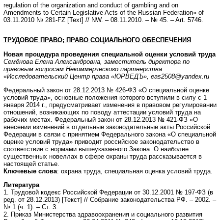
regulation of the organization and conduct of gambling and on
Amendments to Certain Legislative Acts of the Russian Federation» of
03.11.2010 № 281-FZ [Text] // NW. – 08.11.2010. – № 45. – Art. 5746.
ТРУДОВОЕ ПРАВО; ПРАВО СОЦИАЛЬНОГО ОБЕСПЕЧЕНИЯ
Новая процедура проведения специальной оценки условий труда
Семёнова Елена Александровна, заместитель директора по
правовым вопросам Некоммерческого партнерства
«Исследовательский Центр права «ЮРВЕДЪ»,
eas2508@yandex.ru
Федеральный закон от 28.12.2013 № 426-ФЗ «О специальной оценке
условий труда», основные положения которого вступили в силу с 1
января 2014 г., предусматривает изменения в правовом регулировании
отношений, возникающих по поводу аттестации условий труда на
рабочих местах. Федеральный закон от 28.12.2013 № 421-ФЗ «О
внесении изменений в отдельные законодательные акты Российской
Федерации в связи с принятием Федерального закона «О специальной
оценке условий труда» приводит российское законодательство в
соответствие с нормами вышеуказанного Закона. О наиболее
существенных новеллах в сфере охраны труда рассказывается в
настоящей статье.
Ключевые слова
: охрана труда, специальная оценка условий труда.
Литература
1. Трудовой кодекс Российской Федерации от 30.12.2001 № 197-ФЗ (в
ред. от 28.12.2013) [Текст] // Собрание законодательства РФ. – 2002. –
№ 1 (ч. 1). – Ст. 3.
2. Приказ Министерства здравоохранения и социального развития