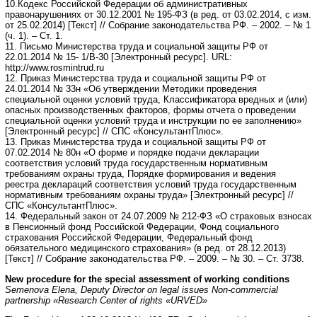
10.Кодекс Российской Федерации об административных
правонарушениях от 30.12.2001 № 195-ФЗ (в ред. от 03.02.2014, с изм.
от 25.02.2014) [Текст] // Собрание законодательства РФ. – 2002. – № 1
(ч. 1). – Ст. 1.
11. Письмо Министерства труда и социальной защиты РФ от
22.01.2014 № 15- 1/В-30 [Электронный ресурс]. URL:
http://www.rosmintrud.ru
12. Приказ Министерства труда и социальной защиты РФ от
24.01.2014 № 33н «Об утверждении Методики проведения
специальной оценки условий труда, Классификатора вредных и (или)
опасных производственных факторов, формы отчета о проведении
специальной оценки условий труда и инструкции по ее заполнению»
[Электронный ресурс] // СПС «КонсультантПлюс».
13. Приказ Министерства труда и социальной защиты РФ от
07.02.2014 № 80н «О форме и порядке подачи декларации
соответствия условий труда государственным нормативным
требованиям охраны труда, Порядке формирования и ведения
реестра деклараций соответствия условий труда государственным
нормативным требованиям охраны труда» [Электронный ресурс] //
СПС «КонсультантПлюс».
14. Федеральный закон от 24.07.2009 № 212-ФЗ «О страховых взносах
в Пенсионный фонд Российской Федерации, Фонд социального
страхования Российской Федерации, Федеральный фонд
обязательного медицинского страхования» (в ред. от 28.12.2013)
[Текст] // Собрание законодательства РФ. – 2009. – № 30. – Ст. 3738.
New procedure for the special assessment of working conditions
Semenova Elena, Deputy Director on legal issues Non-commercial
partnership «Research Center of rights «URVED»