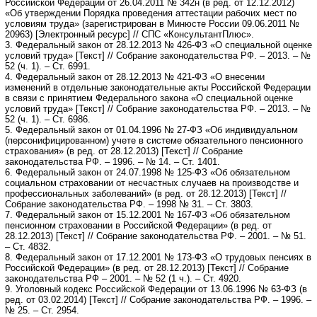
Российской Федерации от 26.04.2011 № 342н (в ред. от 12.12.2012)
«Об утверждении Порядка проведения аттестации рабочих мест по
условиям труда» (зарегистрирован в Минюсте России 09.06.2011 №
20963) [Электронный ресурс] // СПС «КонсультантПлюс».
3. Федеральный закон от 28.12.2013 № 426-ФЗ «О специальной оценке
условий труда» [Текст] // Собрание законодательства РФ. – 2013. – №
52 (ч. 1). – Ст. 6991.
4. Федеральный закон от 28.12.2013 № 421-ФЗ «О внесении
изменений в отдельные законодательные акты Российской Федерации
в связи с принятием Федерального закона «О специальной оценке
условий труда» [Текст] // Собрание законодательства РФ. – 2013. – №
52 (ч. 1). – Ст. 6986.
5. Федеральный закон от 01.04.1996 № 27-ФЗ «Об индивидуальном
(персонифицированном) учете в системе обязательного пенсионного
страхования» (в ред. от 28.12.2013) [Текст] // Собрание
законодательства РФ. – 1996. – № 14. – Ст. 1401.
6. Федеральный закон от 24.07.1998 № 125-ФЗ «Об обязательном
социальном страховании от несчастных случаев на производстве и
профессиональных заболеваний» (в ред. от 28.12.2013) [Текст] //
Собрание законодательства РФ. – 1998 № 31. – Ст. 3803.
7. Федеральный закон от 15.12.2001 № 167-ФЗ «Об обязательном
пенсионном страховании в Российской Федерации» (в ред. от
28.12.2013) [Текст] // Собрание законодательства РФ. – 2001. – № 51.
– Ст. 4832.
8. Федеральный закон от 17.12.2001 № 173-ФЗ «О трудовых пенсиях в
Российской Федерации» (в ред. от 28.12.2013) [Текст] // Собрание
законодательства РФ – 2001. – № 52 (1 ч.). – Ст. 4920.
9. Уголовный кодекс Российской Федерации от 13.06.1996 № 63-ФЗ (в
ред. от 03.02.2014) [Текст] // Собрание законодательства РФ. – 1996. –
№ 25. – Ст. 2954.