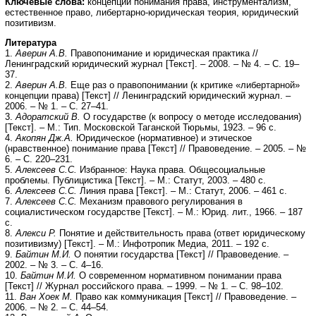
Ключевые слова:
концепции понимания права, инструментализм,
естественное право, либертарно-юридическая теория, юридический
позитивизм.
Литература
1.
Аверин А.В.
Правопонимание и юридическая практика //
Ленинградский юридический журнал [Текст]. – 2008. – № 4. – С. 19–
37.
2.
Аверин А.В.
Еще раз о правопонимании (к критике «либертарной»
концепции права) [Текст] // Ленинградский юридический журнал. –
2006. – № 1. – С. 27–41.
3.
Адоратский В.
О государстве (к вопросу о методе исследования)
[Текст]. – М.: Тип. Московской Таганской Тюрьмы, 1923. – 96 с.
4.
Акопян Дж.А.
Юридическое (нормативное) и этическое
(нравственное) понимание права [Текст] // Правоведение. – 2005. – №
6. – С. 220–231.
5.
Алексеев С.С.
Избранное: Наука права. Общесоциальные
проблемы. Публицистика [Текст]. – М.: Статут, 2003. – 480 с.
6.
Алексеев С.С.
Линия права [Текст]. – М.: Статут, 2006. – 461 с.
7.
Алексеев С.С.
Механизм правового регулирования в
социалистическом государстве [Текст]. – М.: Юрид. лит., 1966. – 187
с.
8.
Алекси Р.
Понятие и действительность права (ответ юридическому
позитивизму) [Текст]. – М.: Инфотропик Медиа, 2011. – 192 с.
9.
Байтин М.И.
О понятии государства [Текст] // Правоведение. –
2002. – № 3. – С. 4–16.
10.
Байтин М.И.
О современном нормативном понимании права
[Текст] // Журнал российского права. – 1999. – № 1. – С. 98–102.
11.
Ван Хоек М.
Право как коммуникация [Текст] // Правоведение. –
2006. – № 2. – С. 44–54.