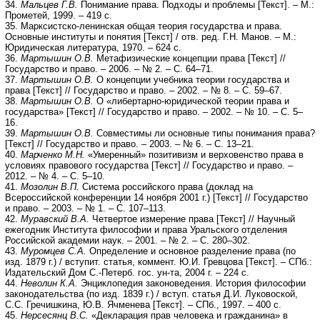
34.
Мальцев Г.В.
Понимание права. Подходы и проблемы [Текст]. – М.:
Прометей, 1999. – 419 с.
35. Марксистско-ленинская общая теория государства и права.
Основные институты и понятия [Текст] / отв. ред. Г.Н. Манов. – М.:
Юридическая литература, 1970. – 624 с.
36.
Мартышин О.В.
Метафизические концепции права [Текст] //
Государство и право. – 2006. – № 2. – С. 64–71.
37.
Мартышин О.В.
О концепции учебника теории государства и
права [Текст] // Государство и право. – 2002. – № 8. – С. 59–67.
38.
Мартышин О.В.
О «либертарно-юридической теории права и
государства» [Текст] // Государство и право. – 2002. – № 10. – С. 5–
16.
39.
Мартышин О.В.
Совместимы ли основные типы понимания права?
[Текст] // Государство и право. – 2003. – № 6. – С. 13–21.
40.
Марченко М.Н.
«Умеренный» позитивизм и верховенство права в
условиях правового государства [Текст] // Государство и право. –
2012. – № 4. – С. 5–10.
41.
Мозолин В.П.
Система российского права (доклад на
Всероссийской конференции 14 ноября 2001 г.) [Текст] // Государство
и право. – 2003. – № 1. – С. 107–113.
42.
Муравский В.А.
Четвертое измерение права [Текст] // Научный
ежегодник Института философии и права Уральского отделения
Российской академии наук. – 2001. – № 2. – С. 280–302.
43.
Муромцев С.А.
Определение и основное разделение права (по
изд. 1879 г.) / вступит. статья, коммент. Ю.И. Гревцова [Текст]. – СПб.:
Издательский Дом С.-Петерб. гос. ун-та, 2004 г. – 224 с.
44.
Неволин К.А.
Энциклопедия законоведения. История философии
законодательства (по изд. 1839 г.) / вступ. статья Д.И. Луковоской,
С.С. Гречишкина, Ю.В. Ячменева [Текст]. – СПб., 1997. – 400 с.
45.
Нерсесянц В.С.
«Декларация прав человека и гражданина» в