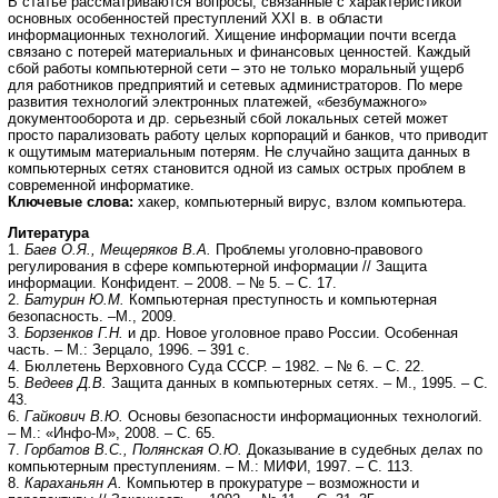
В статье рассматриваются вопросы, связанные с характеристикой
основных особенностей преступлений XXI в. в области
информационных технологий. Хищение информации почти всегда
связано с потерей материальных и финансовых ценностей. Каждый
сбой работы компьютерной сети – это не только моральный ущерб
для работников предприятий и сетевых администраторов. По мере
развития технологий электронных платежей, «безбумажного»
документооборота и др. серьезный сбой локальных сетей может
просто парализовать работу целых корпораций и банков, что приводит
к ощутимым материальным потерям. Не случайно защита данных в
компьютерных сетях становится одной из самых острых проблем в
современной информатике.
Ключевые слова:
хакер, компьютерный вирус, взлом компьютера.
Литература
1.
Баев О.Я., Мещеряков В.А.
Проблемы уголовно-правового
регулирования в сфере компьютерной информации // Защита
информации. Конфидент. – 2008. – № 5. – С. 17.
2.
Батурин Ю.М.
Компьютерная преступность и компьютерная
безопасность. –М., 2009.
3.
Борзенков Г.Н.
и др. Новое уголовное право России. Особенная
часть. – М.: Зерцало, 1996. – 391 с.
4. Бюллетень Верховного Суда СССР. – 1982. – № 6. – С. 22.
5.
Ведеев Д.В.
Защита данных в компьютерных сетях. – М., 1995. – С.
43.
6.
Гайкович В.Ю.
Основы безопасности информационных технологий.
– М.: «Инфо-М», 2008. – С. 65.
7.
Горбатов В.С., Полянская О.Ю.
Доказывание в судебных делах по
компьютерным преступлениям. – М.: МИФИ, 1997. – С. 113.
8.
Караханьян А.
Компьютер в прокуратуре – возможности и