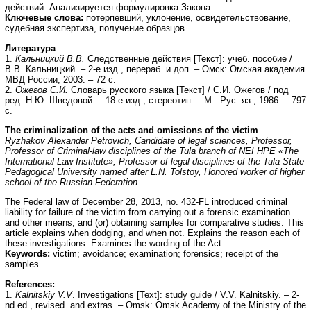
действий. Анализируется формулировка Закона.
Ключевые слова:
потерпевший, уклонение, освидетельствование,
судебная экспертиза, получение образцов.
Литература
1.
Кальницкий В.В.
Следственные действия [Текст]: учеб. пособие /
В.В. Кальницкий. – 2-е изд., перераб. и доп. – Омск: Омская академия
МВД России, 2003. – 72 с.
2.
Ожегов С.И.
Словарь русского языка [Текст] / С.И. Ожегов / под
ред. Н.Ю. Шведовой. – 18-е изд., стереотип. – М.: Рус. яз., 1986. – 797
с.
The criminalization of the acts and omissions of the victim
Ryzhakov Alexander Petrovich, Candidate of legal sciences, Professor,
Professor of Criminal-law disciplines of the Tula branch of NEI HPE «The
International Law Institute», Professor of legal disciplines of the Tula State
Pedagogical University named after L.N. Tolstoy, Honored
worker of higher
school of the Russian Federation
The Federal law of December 28, 2013, no. 432-FL introduced criminal
liability for failure of the victim from carrying out a forensic examination
and other means, and (or) obtaining samples for comparative studies. This
article explains when dodging, and when not. Explains the reason each of
these investigations. Examines the wording of the Act.
Keywords:
victim; avoidance; examination; forensics; receipt of the
samples.
References:
1.
Kalnitskiy V.V
. Investigations [Text]: study guide / V.V. Kalnitskiy. – 2-
nd ed., revised. and extras. – Omsk: Omsk Academy of the Ministry of the