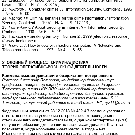
12.
Lyapunov Yuri Maximov V
. Responsibility for computer crimes . //
Laws . – 1997 – № 7. – S. 8-15.;
13.
Nikiforov I
. Computer crimes . // Information Security. Confident . 1995
– № 5 . – S. 99.;
14.
Rachuk TV
Criminal penalties for the crime information // Information
Security. Confident . – 1997 – № 4 . – S. 112-113.;
15.
Fomenkov GV
About Security in Internet // « Information Security.
Confident . – 1998 – № 6. – S. 19.;
16. Hackzone - breaking territory . Number 2 . 1999 [electronic resource ]
// www. hackzone.ru
17.
Icove D.J
. How to deal with hackers computers. // Networks and
Telecommunications . – 1997 – № 4 . – S. 55.
УГОЛОВНЫЙ ПРОЦЕСС; КРИМИНАЛИСТИКА;
ТЕОРИЯ ОПЕРАТИВНО-РОЗЫСКНОЙ ДЕЯТЕЛЬНОСТИ
Криминализация действий и бездействия потерпевшего
Рыжаков Александр Петрович, кандидат юридических наук,
профессор, профессор кафедры уголовно-правовых дисциплин
Тульского филиала НОУ ВПО «Международный юридический
институт», профессор кафедры правовых дисциплин Тульского
государственного педагогического университета имени Л.Н.
Толстого, заслуженный работник высшей школы РФ,
ryz11@mail.ru
Федеральным законом от 28.12.2013 № 432-ФЗ введена уголовная
ответственность за уклонение потерпевшего от проведения в
отношении него освидетельствования, судебной экспертизы и (или)
получения образцов для сравнительного исследования. В статье
поясняется, когда уклонение имеет место, а когда – нет.
Разъясняются основания каждого из названных следственных