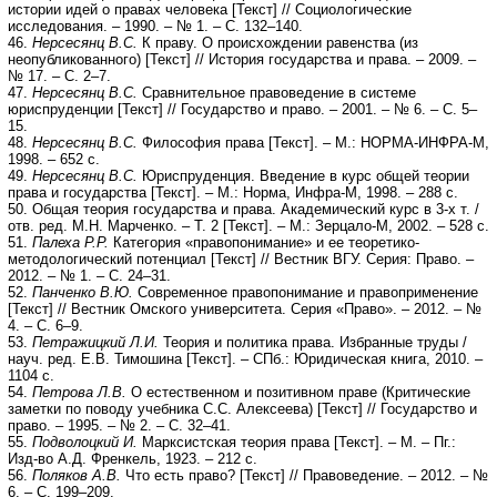
истории идей о правах человека [Текст] // Социологические
исследования. – 1990. – № 1. – С. 132–140.
46.
Нерсесянц В.С.
К праву. О происхождении равенства (из
неопубликованного) [Текст] // История государства и права. – 2009. –
№ 17. – С. 2–7.
47.
Нерсесянц В.С.
Сравнительное правоведение в системе
юриспруденции [Текст] // Государство и право. – 2001. – № 6. – С. 5–
15.
48.
Нерсесянц В.С.
Философия права [Текст]. – М.: НОРМА-ИНФРА-М,
1998. – 652 с.
49.
Нерсесянц В.С.
Юриспруденция. Введение в курс общей теории
права и государства [Текст]. – М.: Норма, Инфра-М, 1998. – 288 с.
50. Общая теория государства и права. Академический курс в 3-х т. /
отв. ред. М.Н. Марченко. – Т. 2 [Текст]. – М.: Зерцало-М, 2002. – 528 с.
51.
Палеха Р.Р.
Категория «правопонимание» и ее теоретико-
методологический потенциал [Текст] // Вестник ВГУ. Серия: Право. –
2012. – № 1. – С. 24–31.
52.
Панченко В.Ю.
Современное правопонимание и правоприменение
[Текст] // Вестник Омского университета. Серия «Право». – 2012. – №
4. – С. 6–9.
53.
Петражицкий Л.И.
Теория и политика права. Избранные труды /
науч. ред. Е.В. Тимошина [Текст]. – СПб.: Юридическая книга, 2010. –
1104 с.
54.
Петрова Л.В.
О естественном и позитивном праве (Критические
заметки по поводу учебника С.С. Алексеева) [Текст] // Государство и
право. – 1995. – № 2. – С. 32–41.
55.
Подволоцкий И.
Марксистская теория права [Текст]. – М. – Пг.:
Изд-во А.Д. Френкель, 1923. – 212 с.
56.
Поляков А.В.
Что есть право? [Текст] // Правоведение. – 2012. – №
6. – С. 199–209.