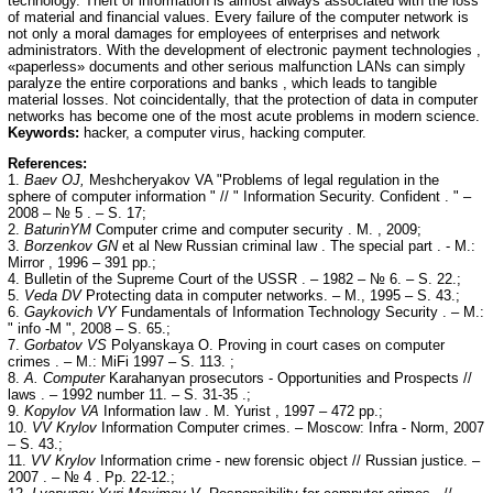
technology. Theft of information is almost always associated with the loss
of material and financial values. Every failure of the computer network is
not only a moral damages for employees of enterprises and network
administrators. With the development of electronic payment technologies ,
«paperless» documents and other serious malfunction LANs can simply
paralyze the entire corporations and banks , which leads to tangible
material losses. Not coincidentally, that the protection of data in computer
networks has become one of the most acute problems in modern science.
Keywords:
hacker, a computer virus, hacking computer.
References:
1.
Baev OJ,
Meshcheryakov VA "Problems of legal regulation in the
sphere of computer information " // " Information Security. Confident . " –
2008 – № 5 . – S. 17;
2.
Baturin
YM
Computer crime and computer security . M. , 2009;
3.
Borzenkov GN
et al New Russian criminal law . The special part . - M.:
Mirror , 1996 – 391 pp.;
4. Bulletin of the Supreme Court of the USSR . – 1982 – № 6. – S. 22.;
5.
Veda DV
Protecting data in computer networks. – M., 1995 – S. 43.;
6.
Gaykovich VY
Fundamentals of Information Technology Security . – M.:
" info -M ", 2008 – S. 65.;
7.
Gorbatov VS
Polyanskaya O. Proving in court cases on computer
crimes . – M.: MiFi 1997 – S. 113. ;
8.
A
. Computer
Karahanyan prosecutors - Opportunities and Prospects //
laws . – 1992 number 11. – S. 31-35 .;
9.
Kopylov VA
Information law . M. Yurist , 1997 – 472 pp.;
10.
VV Krylov
Information Computer crimes. – Moscow: Infra - Norm, 2007
– S. 43.;
11.
VV Krylov
Information crime - new forensic object // Russian justice. –
2007 . – № 4 . Pp. 22-12.;