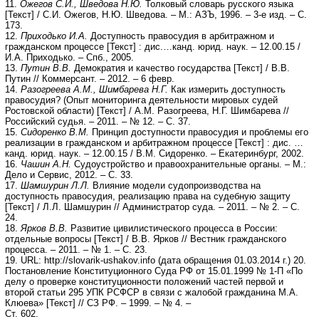
11.
Ожегов С.И., Шведова Н.Ю.
Толковый словарь русского языка
[Текст] / С.И. Ожегов, Н.Ю. Шведова. – М.: АЗЪ, 1996. – 3-е изд. – С.
173.
12.
Приходько И.А.
Доступность правосудия в арбитражном и
гражданском процессе [Текст] : дис.…канд. юрид. наук. – 12.00.15 /
И.А. Приходько. – Спб., 2005.
13.
Путин В.В.
Демократия и качество государства [Текст] / В.В.
Путин // Коммерсант. – 2012. – 6 февр.
14.
Разогреева А.М., Шимбарева Н.Г.
Как измерить доступность
правосудия? (Опыт мониторинга деятельности мировых судей
Ростовской области) [Текст] / А.М. Разогреева, Н.Г. Шимбарева //
Российский судья. – 2011. – № 12. – С. 37.
15.
Сидоренко В.М.
Принцип доступности правосудия и проблемы его
реализации в гражданском и арбитражном процессе [Текст] : дис. …
канд. юрид. наук. – 12.00.15 / В.М. Сидоренко. – Екатеринбург, 2002.
16.
Чашин А.Н.
Судоустройство и правоохранительные органы. – М.:
Дело и Сервис, 2012. – С. 33.
17.
Шамшурин Л.Л.
Влияние модели судопроизводства на
доступность правосудия, реализацию права на судебную защиту
[Текст] / Л.Л. Шамшурин // Администратор суда. – 2011. – № 2. – С.
24.
18.
Ярков В.В.
Развитие цивилистического процесса в России:
отдельные вопросы [Текст] / В.В. Ярков // Вестник гражданского
процесса. – 2011. – № 1. – С. 23.
19. URL: http://slovarik-ushakov.info (дата обращения 01.03.2014 г.) 20.
Постановление Конституционного Суда РФ от 15.01.1999 № 1-П «По
делу о проверке конституционности положений частей первой и
второй статьи 295 УПК РСФСР в связи с жалобой гражданина М.А.
Клюева» [Текст] // СЗ РФ. – 1999. – № 4. –
Ст. 602.