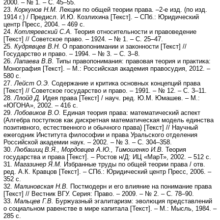
2000. – № 1. – С. 45–55.
23.
Коркунов Н.М.
Лекции по общей теории права. –2-е изд. (по изд.
1914 г.) / Предисл. И.Ю. Козлихина [Текст]. – СПб.: Юридический
центр Пресс, 2004. – 469 с.
24.
Котляревский С.А.
Теория относительности и правоведение
[Текст] // Советское право. – 1924. – № 1. – С. 25–47.
25.
Кудрявцев В.Н.
О правопонимании и законности [Текст] //
Государство и право. – 1994. – № 3. – С. 3–8.
26.
Лапаева В.В.
Типы правопонимания: правовая теория и практика:
Монография [Текст]. – М.: Российская академия правосудия, 2012. –
580 с.
27.
Лейст О.Э.
Содержание и критика основных концепций права
[Текст] // Советское государство и право. – 1991. – № 12. – С. 3–11.
28.
Ллойд Д.
Идея права [Текст] / науч. ред. Ю.М. Юмашев. – М.:
«ЮГОНА», 2002. – 416 с.
29.
Лобовиков В.О.
Единая теория права: математический аспект
(Алгебра поступков как дискретная математическая модель единства
позитивного, естественного и обычного права) [Текст] // Научный
ежегодник Института философии и права Уральского отделения
Российской академии наук. – 2002. – № 3. – С. 304–358.
30.
Любашиц В.Я., Мордовцев А.Ю., Тимошенко И.В.
Теория
государства и права [Текст]. – Ростов н/Д: ИЦ «МарТ», 2002. – 512 с.
31.
Магазинер Я.М.
Избранные труды по общей теории права / отв.
ред. А.К. Кравцов [Текст]. – СПб.: Юридический центр Пресс, 2006. –
352 с.
32.
Малиновская Н.В.
Постмодерн и его влияние на понимание права
[Текст] // Вестник ВГУ. Серия: Право. – 2009. – № 2. – С. 78–90.
33.
Мальцев Г.В.
Буржуазный эгалитаризм: эволюция представлений
о социальном равенстве в мире капитала [Текст]. – М.: Мысль, 1984. –
285 с.