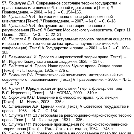
57.
Поцелуев Е.Л.
Современное состояние теории государства и
права: кризис или поиск собственной идентичности [Текст] //
Правоведение. – 2004. – № 2. – С. 154–165.
58.
Пугинский Б.И.
Понимание права с позиций современной
цивилистики [Текст] // Правоведение. – 2007. – № 6. – С. 6–18.
59.
Пугинский Б.И.
Инструментальная теория правового
регулирования [Текст] // Вестник Московского университета. Серия 11.
Право. – 2011. – № 3. – С. 22–31.
60.
Пушкин А.В.
Обсуждение актуальных проблем развития общества
и права в новом тысячелетии (материалы научно-практической
конференции) [Текст] // Государство и право. – 2001. – № 2. – С. 100–
105.
61.
Разумовский И.
Проблемы марксистской теории права [Текст]. –
М.: Изд.-во Коммунистической академии, 1925. – 137 с.
62.
Рейснер М.А.
Право. Наше право. Чужое право. Общее право
[Текст]. – Л.: Госиздат, 1925. – 276 с.
63.
Ромашов Р.А.
Реалистический позитивизм: интегративный тип
современного правопонимания [Текст] // Правоведение. – 2005. – № 1.
– С. 4–12.
64.
Рулан Н.
Юридическая антропология / пер. с франц.; отв. ред.
В.С. Нерсесянц [Текст]. – М.: НОРМА, 2000. – 310 с.
65.
Сорокина Ю.В.
Введение в философию права: курс лекций
[Текст]. – М.: Норма, 2008. – 336 с.
66.
Стальгевич А.К.
Ценная книга [Текст] // Советское государство и
право. – 1965. – № 7. – С. 154.
67.
Стучка П.И.
13 летборьбы за революционно-марксистскую теорию
права [Текст]. – М.: Госюриздат, 1931. – 336 с.
68.
Стучка П.И.
Избранные произведения по марксистско-ленинской
теории права [Текст]. – Рига: Латв. гос. изд-во, 1964. – 748 с.
69.
Сырых В.М.
О праве социализма на собственное право (по версии