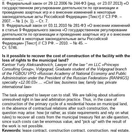
8. Федеральный закон от 29.12.2006 № 244-ФЗ (ред. от 23.07.2013) «О
государственном регулировании деятельности по организации и
проведению азартных игр и о внесении изменений в некоторые
законодательные акты Российской Федерации» [Текст] // СЗ РФ. –
2007. – № 1 (ч. 1). – Ст. 7.
9. Федеральный закон от 03.11.2010 № 281-ФЗ «О внесении изменений
в статью 9 Федерального закона «О государственном регулировании
деятельности по организации и проведению азартных игр и о внесении
изменений в некоторые законодательные акты Российской
Федерации» [Текст] // СЗ РФ. – 2010. – № 45. –
Ст. 5746.
Is it possible to recover the cost of construction of the facility with the
loss of rights to the municipal land?
Kantser Yuriy Aleksandrovich, Lawyer of the law “ rm LLC «Princeps
Consulting Group», Volgograd, Graduate student of the Volgograd branch
of the FGBOU VPO «Russian Academy of National Economy and Public
Administration under the President of the Russian Federation» (RANHiGS)
specialty «12.00.03» … «Civil law, business law, family law, private
international law»
The task assigned to lawyer can to stall. We are talking about situations
unresolved right in law and arbitration practice. Thus, in the case of
construction of the primary cycle of a residential house on municipal land,
in the absence of contractual relations after such construction, the
question may arise: how (or rather, as state requirements and rely on what
rules) to recover all costs from the municipal treasury Not an idle question,
since such costs can be enormous value, and “pick up“ with the result of
the work is not possible.
Keywords:
lease contract, construction contract, construction, real estate,