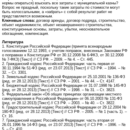
нормы опираться) взыскать все затраты с муниципальной казны?
Вопрос не праздный, поскольку такие затраты по стоимости могут
быть колоссальными, а «забрать» с собой результат работ не
представляется возможным.
Ключевые слова:
договор аренды, договор подряда, строительство,
объект недвижимости, объект незавершенного строительства,
конституционные основы, затраты, убытки, неосновательное
обогащение, компенсация.
Литература
1. Конституция Российской Федерации (принята всенародным
голосованием 12.12.1993, с учетом поправок, внесенных Законами РФ
о поправках к Конституции РФ от 30.12.2008 № 6-ФКЗ, от 30.12.2008
№ 7-ФКЗ) [Текст] // СЗ РФ. – 2009. – № 4. – Ст. 445.
2. Гражданский кодекс Российской Федерации: часть первая от
30.11.1994 № 51-ФЗ (ред. от 23.07.2013) [Текст] // СЗ РФ. – 1994. – №
32. – Ст. 3301.
3. Земельный кодекс Российской Федерации от 25.10.2001 № 136-ФЗ
(ред. от 28.12.2013) [Текст] // СЗ РФ. – 2001. – № 44. – Ст. 4147.
4. Бюджетный кодекс Российской Федерации от 31.07.1998 № 145-ФЗ
(ред. от 28.12.2013) [Текст] // СЗ РФ. – 1998. – № 31. – Ст. 3823.
5. Федеральный закон «Об общих принципах организации местного
самоуправления в Российской Федерации» от 06.10.2003 № 131-ФЗ
(ред. от 28.12.2013) [Текст] // СЗ РФ. – 2003. – № 40. – Ст. 3822.
6. Градостроительный кодекс Российской Федерации от 29.12.2004 №
190-ФЗ (ред. от 28.12.2013) [Текст] // СЗ РФ. – 2005. – № 1 (часть 1). –
Ст. 16.
7. Гражданский кодекс Российской Федерации: часть вторая от
26.01.1996 № 14-ФЗ (ред. от 23.07.2013) [Текст] // СЗ РФ. – 1996. – №
5. – Ст. 410.