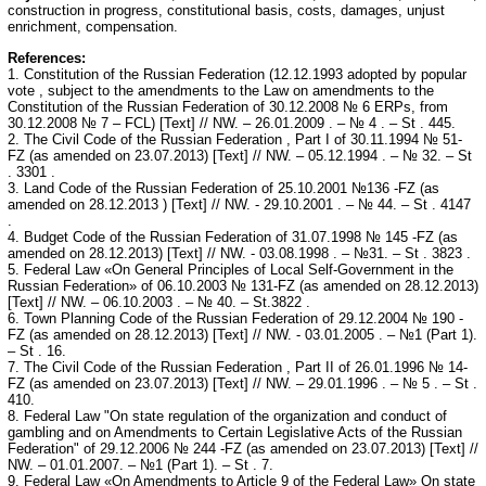
construction in progress, constitutional basis, costs, damages, unjust
enrichment, compensation.
References:
1. Constitution of the Russian Federation (12.12.1993 adopted by popular
vote , subject to the amendments to the Law on amendments to the
Constitution of the Russian Federation of 30.12.2008 № 6 ERPs, from
30.12.2008 № 7 – FCL) [Text] // NW. – 26.01.2009 . – № 4 . – St . 445.
2. The Civil Code of the Russian Federation , Part I of 30.11.1994 № 51-
FZ (as amended on 23.07.2013) [Text] // NW. – 05.12.1994 . – № 32. – St
. 3301 .
3. Land Code of the Russian Federation of 25.10.2001 №136 -FZ (as
amended on 28.12.2013 ) [Text] // NW. - 29.10.2001 . – № 44. – St . 4147
.
4. Budget Code of the Russian Federation of 31.07.1998 № 145 -FZ (as
amended on 28.12.2013) [Text] // NW. - 03.08.1998 . – №31. – St . 3823 .
5. Federal Law «On General Principles of Local Self-Government in the
Russian Federation» of 06.10.2003 № 131-FZ (as amended on 28.12.2013)
[Text] // NW. – 06.10.2003 . – № 40. – St.3822 .
6. Town Planning Code of the Russian Federation of 29.12.2004 № 190 -
FZ (as amended on 28.12.2013) [Text] // NW. - 03.01.2005 . – №1 (Part 1).
– St . 16.
7. The Civil Code of the Russian Federation , Part II of 26.01.1996 № 14-
FZ (as amended on 23.07.2013) [Text] // NW. – 29.01.1996 . – № 5 . – St .
410.
8. Federal Law "On state regulation of the organization and conduct of
gambling and on Amendments to Certain Legislative Acts of the Russian
Federation" of 29.12.2006 № 244 -FZ (as amended on 23.07.2013) [Text] //
NW. – 01.01.2007. – №1 (Part 1). – St . 7.
9. Federal Law «On Amendments to Article 9 of the Federal Law» On state