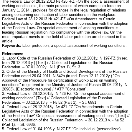
The Federal Law of 28.12.2013 № 426 -FZ «On the special assessment of
working conditions» , the main provisions of which came into force on
January 1, 2014 , provides for changes in the legal regulation of relations
arising concerning certification of labor conditions in the workplace.
Federal Law of 28.12.2013 № 421-FZ «On Amendments to Certain
Legislative Acts of the Russian Federation in connection with the adoption
of the Federal Law» On special assessment of working conditions «
leading Russian legislation into compliance with the above law. On the
most important novels in the field of labor protection are described in this
article.
Keywords:
labor protection, a special assessment of working conditions.
References:
1. Labor Code of the Russian Federation of 30.12.2001у. N 197-FZ (in red.
from 28.12.2013 y.) [Text] / / Collected Legislation of the Russian
Federation. – 07.01.2002у., N 1 (Part 1), St. 3.
2. Order of the Ministry of Health and Social Development of the Russian
Federation dated 26.04.2011. N 342n (in red. From 12.12.2012у.) "On
Approval of the Procedure for certification of workplaces on working
conditions" (registered in the Ministry of Justice of Russia 09.06.2011у. N
20963), [Electronic resource] / / ATP "Consultant".
3. Federal Law of 28.12.2013у. N 426-FZ "On the special assessment of
working conditions" [Text] // Collected Legislation of the Russian
Federation. – 30.12.2013 y. – № 52 (Part 1). – St. 6991.
4. Federal Law of 28.12.2013у. № 421-FZ "On Amendments to Certain
Legislative Acts of the Russian Federation in connection with the adoption
of the Federal Law" On special assessment of working conditions "[Text] //
Collected Legislation of the Russian Federation. – 30.12.2013 y. - № 52
(Part 1). – St. 6986.
5. Federal Law of 01.04.1996 у. N 27-FZ "On individual (personalized)