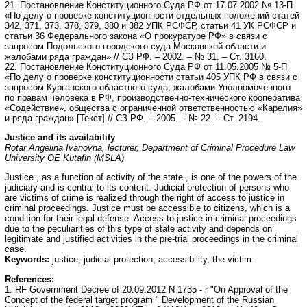
21. Постановление Конституционного Суда РФ от 17.07.2002 № 13-П
«По делу о проверке конституционности отдельных положений статей
342, 371, 373, 378, 379, 380 и 382 УПК РСФСР, статьи 41 УК РСФСР и
статьи 36 Федерального закона «О прокуратуре РФ» в связи с
запросом Подольского городского суда Московской области и
жалобами ряда граждан» // СЗ РФ. – 2002. – № 31. – Ст. 3160.
22. Постановление Конституционного Суда РФ от 11.05.2005 № 5-П
«По делу о проверке конституционности статьи 405 УПК РФ в связи с
запросом Курганского областного суда, жалобами Уполномоченного
по правам человека в РФ, производственно-технического кооператива
«Содействие», общества с ограниченной ответственностью «Карелия»
и ряда граждан» [Текст] // СЗ РФ. – 2005. – № 22. – Ст. 2194.
Justice and its availability
Rotar
Angelina Ivanovna
,
lecturer, Department of
Criminal Procedure Law
University OE Kutafin (MSLA)
Justice , as a function of activity of the state , is one of the powers of the
judiciary and is central to its content. Judicial protection of persons who
are victims of crime is realized through the right of access to justice in
criminal proceedings. Justice must be accessible to citizens, which is a
condition for their legal defense. Access to justice in criminal proceedings
due to the peculiarities of this type of state activity and depends on
legitimate and justified activities in the pre-trial proceedings in the criminal
case.
Keywords:
justice, judicial protection, accessibility, the victim.
References:
1. RF Government Decree of 20.09.2012 N 1735 - r "On Approval of the
Concept of the federal target program " Development of the Russian