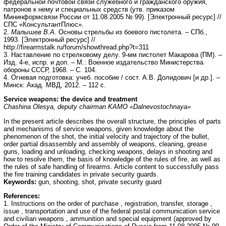
федеральной почтовой связи служебного и гражданского оружия,
патронов к нему и специальных средств (утв. приказом
Мининформсвязи России от 11.08.2005 № 99). [Электронный ресурс] //
СПС «КонсультантПлюс».
2.
Малышев В.А.
Основы стрельбы из боевого пистолета. – СПб.,
1993. [Электронный ресурс] //
http://firearmstalk.ru/forum/showthread.php?t=311
3. Наставление по стрелковому делу. 9-мм пистолет Макарова (ПМ). –
Изд. 4-е, испр. и доп. – М.: Военное издательство Министерства
обороны СССР, 1968. – С. 104.
4. Огневая подготовка: учеб. пособие / сост. А.В. Долидович [и др.]. –
Минск: Акад. МВД, 2012. – 112 с.
Service weapons: the device and treatment
Chashina Olesya, deputy chairman KAMO «Dalnevostochnaya»
In the present article describes the overall structure, the principles of parts
and mechanisms of service weapons, given knowledge about the
phenomenon of the shot, the initial velocity and trajectory of the bullet,
order partial disassembly and assembly of weapons, cleaning, grease
guns, loading and unloading, checking weapons, delays in shooting and
how to resolve them, the basis of knowledge of the rules of fire, as well as
the rules of safe handling of firearms. Article content to successfully pass
the fire training candidates in private security guards.
Keywords:
gun, shooting, shot, private security guard
References:
1. Instructions on the order of purchase , registration, transfer, storage ,
issue , transportation and use of the federal postal communication service
and civilian weapons , ammunition and special equipment (approved by