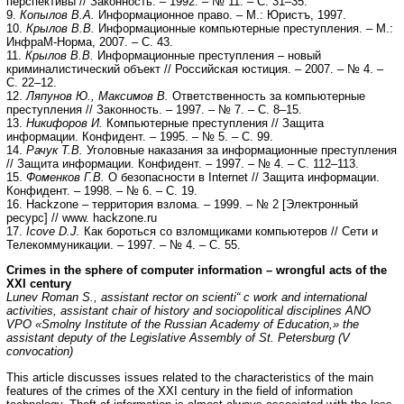
перспективы // Законность. – 1992. – № 11. – С. 31–35.
9.
Копылов В.А.
Информационное право. – М.: Юристъ, 1997.
10.
Крылов В.В.
Информационные компьютерные преступления. – М.:
ИнфраМ-Норма, 2007. – С. 43.
11.
Крылов В.В.
Информационные преступления – новый
криминалистический объект // Российская юстиция. – 2007. – № 4. –
С. 22–12.
12.
Ляпунов Ю., Максимов В.
Ответственность за компьютерные
преступления // Законность. – 1997. – № 7. – С. 8–15.
13.
Никифоров И.
Компьютерные преступления // Защита
информации. Конфидент. – 1995. – № 5. – С. 99.
14.
Рачук Т.В.
Уголовные наказания за информационные преступления
// Защита информации. Конфидент. – 1997. – № 4. – С. 112–113.
15.
Фоменков Г.В.
О безопасности в Internet // Защита информации.
Конфидент. – 1998. – № 6. – С. 19.
16. Hackzone – территория взлома. – 1999. – № 2 [Электронный
ресурс] // www. hackzone.ru
17.
Icove D.J.
Как бороться со взломщиками компьютеров // Сети и
Телекоммуникации. – 1997. – № 4. – С. 55.
Crimes in the sphere of computer information – wrongful acts of the
XXI century
Lunev Roman S., assistant rector on scienti“ c work and international
activities, assistant chair of history and sociopolitical disciplines ANO
VPO «Smolny Institute of the Russian Academy of Education,» the
assistant deputy of the Legislative Assembly of St. Petersburg (V
convocation)
This article discusses issues related to the characteristics of the main
features of the crimes of the XXI century in the field of information