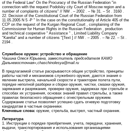
of the Federal Law" On the Procuracy of the Russian Federation "in
connection with the request Podolsky city Court of Moscow region and a
number of complaints of citizens" // NW . – 2002 . – № 31. – St . 3160 .
22. Decision of the Constitutional Court of the Russian Federation from
11.05.2005 N 5 -P " In the case on the constitutionality of Article 405 of the
CCP on the request of the Kurgan Regional Court , complaining of the
Commissioner for Human Rights in the Russian Federation , production
and technical cooperative " Assistance " , Limited Liability Company
"Karelia" and a number of citizens "[Text ] // NW . – 2005 . – № 22. – St .
2194 .
Служебное оружие: устройство и обращение
Чашина Олеся Юрьевна, заместитель председателя КАМО
Дальневосточная»,
chaschinolesya@mail.ru
В предлагаемой статье раскрываются общее устройство, принципы
работы частей и механизмов служебного оружия, даются знания о
явлении выстрела, начальной скорости и траектории полета пули,
порядке неполной разборки и сборки оружия, чистки, смазки оружия,
заряжания и разряжания, проверке оружия, задержках при стрельбе и
способах их устранения, основах знаний правил стрельбы, а также
правилах безопасного обращения с огнестрельным оружием.
Содержание статьи позволяет успешно сдать огневую подготовку
кандидатам в частные охранники.
Ключевые слова:
оружие, стрельба, выстрел, частный охранник.
Литература
1. Инструкции о порядке приобретения, учета, передачи, хранения,
выдачи, транспортирования и использования организациями