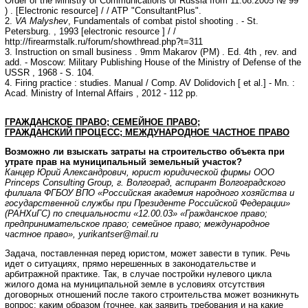
Order of the Ministry of Communications of Russia from 11.08.2005 № 99
) . [Electronic resource] / / ATP "ConsultantPlus".
2.
VA Malyshev
, Fundamentals of combat pistol shooting . - St.
Petersburg. , 1993 [electronic resource ] / /
http://firearmstalk.ru/forum/showthread.php?t=311
3. Instruction on small business . 9mm Makarov (PM) . Ed. 4th , rev. and
add. - Moscow: Military Publishing House of the Ministry of Defense of the
USSR , 1968 - S. 104.
4. Firing practice : studies. Manual / Comp. AV Dolidovich [ et al.] - Mn. :
Acad. Ministry of Internal Affairs , 2012 - 112 pp.
ГРАЖДАНСКОЕ ПРАВО; СЕМЕЙНОЕ ПРАВО;
ГРАЖДАНСКИЙ ПРОЦЕСС; МЕЖДУНАРОДНОЕ ЧАСТНОЕ ПРАВО
Возможно ли взыскать затраты на строительство объекта при
утрате прав на муниципальный земельный участок?
Канцер Юрий Александрович, юрист юридической фирмы ООО
Princeps Consulting Group, г. Волгоград, аспирант Волгоградского
филиала ФГБОУ ВПО «Российская академия народного хозяйства и
государственной службы при Президенте Российской Федерации»
(РАНХиГС) по специальности «12.00.03» «Гражданское право;
предпринимательское право; семейное право; международное
частное право»,
yurikantser@mail.ru
Задача, поставленная перед юристом, может завести в тупик. Речь
идет о ситуациях, прямо нерешенных в законодательстве и
арбитражной практике. Так, в случае постройки нулевого цикла
жилого дома на муниципальной земле в условиях отсутствия
договорных отношений после такого строительства может возникнуть
вопрос: каким образом (точнее, как заявить требования и на какие