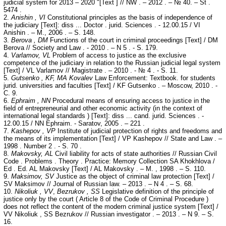
judicial system for 2013 – 2020 "[Text ] // NW . – 2012 . – № 40. – St .
5474 .
2.
Anishin , VI
Constitutional principles as the basis of independence of
the judiciary [Text]: diss ... Doctor . jurid. Sciences . - 12.00.15 / VI
Anishin . – M., 2006 . – S. 148.
3.
Berova , DM
Functions of the court in criminal proceedings [Text] / DM
Berova // Society and Law . - 2010 . – N 5 . - S. 179.
4.
Varlamov, VL
Problem of access to justice as the exclusive
competence of the judiciary in relation to the Russian judicial legal system
[Text] / VL Varlamov // Magistrate . – 2010 . - № 4 . - S. 11.
5.
Gutsenko , KF, MA Kovalev
Law Enforcement: Textbook. for students
jurid. universities and faculties [Text] / KF Gutsenko . – Moscow, 2010 . -
C. 9.
6.
Ephraim , NN
Procedural means of ensuring access to justice in the
field of entrepreneurial and other economic activity (in the context of
international legal standards ) [Text]: diss ... cand. jurid. Sciences . -
12.00.15 / NN Ephraim. - Saratov, 2005 . – 221 .
7.
Kashepov , VP
Institute of judicial protection of rights and freedoms and
the means of its implementation [Text] / VP Kashepov // State and Law . –
1998 . Number 2 . - S. 70 .
8.
Makovsky
, AL
Civil liability for acts of state authorities // Russian Civil
Code . Problems . Theory . Practice: Memory Collection SA Khokhlova /
Ed . Ed. AL Makovsky [Text] / AL Makovsky . – M. , 1998 . – S. 110.
9.
Maksimov, SV
Justice as the object of criminal law protection [Text] /
SV Maksimov // Journal of Russian law. – 2013 . – N 4 . – S. 68.
10.
Nikoliuk , VV
,
Bezrukov , SS
Legislative definition of the principle of
justice only by the court ( Article 8 of the Code of Criminal Procedure )
does not reflect the content of the modern criminal justice system [Text] /
VV Nikoliuk , SS Bezrukov // Russian investigator . – 2013 . – N 9. – S.
16.