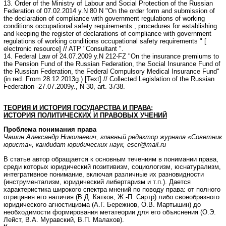
13. Order of the Ministry of Labour and Social Protection of the Russian
Federation of 07.02.2014 у.N 80 N "On the order form and submission of
the declaration of compliance with government regulations of working
conditions occupational safety requirements , procedures for establishing
and keeping the register of declarations of compliance with government
regulations of working conditions occupational safety requirements " [
electronic resource] // ATP "Consultant ".
14. Federal Law of 24.07.2009 у.N 212-FZ "On the insurance premiums to
the Pension Fund of the Russian Federation, the Social Insurance Fund of
the Russian Federation, the Federal Compulsory Medical Insurance Fund"
(in red. From 28.12.2013g.) [Text] // Collected Legislation of the Russian
Federation -27.07.2009у., N 30, art. 3738.
ТЕОРИЯ И ИСТОРИЯ ГОСУДАРСТВА И ПРАВА;
ИСТОРИЯ ПОЛИТИЧЕСКИХ И ПРАВОВЫХ УЧЕНИЙ
Проблема понимания права
Чашин Александр Николаевич, главный редактор журнала «Советник
юриста», кандидат юридических наук,
escr@mail.ru
В статье автор обращается к основным течениям в понимании права,
среди которых юридический позитивизм, социологизм, юснатурализм,
интегративное понимание, включая различные их разновидности
(инструментализм, юридический либертаризм и т.п.). Дается
характеристика широкого спектра мнений по поводу права: от полного
отрицания его наличия (В.Д. Катков, Ж.-П. Сартр) либо своеобразного
юридического агностицизма (А.Г. Бережнов, О.В. Мартышин) до
необходимости формирования метатеории для его объяснения (О.Э.
Лейст, В.А. Муравский, В.П. Малахов).