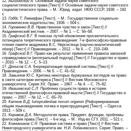
12.
Вышинский А.
Основные задачи науки советского
социалистического права [Текст] // Основные задачи науки советского
социалистического права. – М.: Юрид. издат. НКЮ СССР, 1938. – 192
с
13.
Гоббс Т.
Левиафан [Текст]. – М.: Государственное социально-
экономическое издательство, 1936. – 504 с.
14.
Горовенко В.В.
Нравственное чувство и закон [Текст] //
Академический вестник. – 2007. – № 1. – С. 56–58.
15.
Графский В.Г.
В поисках путей обновления просветительного
потенциала теоретического правоведения: 7-е философско-правовые
чтения памяти академика В.С. Нерсесянца (научно-аналитический
обзор) [Текст] // Правоведение. – 2012. – № 6. – С. 210–249.
16.
Графский В.Г.
Право как результат применения правила законной
справедливости (интегральный подход) [Текст] // Государство и право.
– 2010. – № 12. – С. 5–13.
17.
Денисов С.А.
Бюрократизация правовой системы [Текст] //
Правоведение. – 2006. – № 5. – С. 41–52.
18.
Завьялов Ю.С.
Критика некоторых буржуазных взглядов на право
в свете категории интереса [Текст] // Вестник Московского
университета. Серия XII. Право. – 1967. – № 4. – С. 75–82.
19.
Ивашевский С.Л.
Проблема сущности права в истории
отечественной философско-правовой мысли [Текст] // Государство и
право. – 2007. – № 12. – С. 65–70.
20.
Катков В.Д.
Iurisprudentiae novum organon (Реформированная
общим языковедением логика и юриспруденция) [Текст]. – Одесса:
1913. – 509 с.
21.
Керимов Д.А.
Методология права: Предмет, функции, проблемы
философии права [Текст]. – 6-е изд. – М.: Изд-во СГУ, 2011. – 521 с.
22.
Кожевников С.Н.
Правовая система и право [Текст] // Вестник
Нижегородского университета им. Н.И. Лобачевского. Серия: Право. –