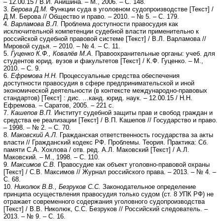
– 12.00.15 / В.И. Анишина. – М., 2006. – С. 148.
3.
Берова Д.М.
Функции суда в уголовном судопроизводстве [Текст] /
Д.М. Берова // Общество и право. – 2010. – № 5. – С. 179.
4.
Варламова В.Л.
Проблема доступности правосудия как
исключительной компетенции судебной власти применительно к
российской судебной правовой системе [Текст] / В.Л. Варламова //
Мировой судья. – 2010. – № 4. – С. 11.
5.
Гуценко К.Ф., Ковалёв М.А.
Правоохранительные органы: учеб. для
студентов юрид. вузов и факультетов [Текст] / К.Ф. Гуценко. – М.,
2010. – С. 9.
6.
Ефремова Н.Н.
Процессуальные средства обеспечения
доступности правосудия в сфере предпринимательской и иной
экономической деятельности (в контексте международно-правовых
стандартов) [Текст] : дис. …канд. юрид. наук. – 12.00.15 / Н.Н.
Ефремова. – Саратов, 2005. – 221 с.
7.
Кашепов В.П.
Институт судебной защиты прав и свобод граждан и
средства ее реализации [Текст] / В.П. Кашепов // Государство и право.
– 1998. – № 2. – С. 70.
8.
Маковский А.Л.
Гражданская ответственность государства за акты
власти // Гражданский кодекс РФ. Проблемы. Теория. Практика: Сб.
памяти С.А. Хохлова / отв. ред. А.Л. Маковский [Текст] / А.Л.
Маковский. – М., 1998. – С. 110.
9.
Максимов С.В.
Правосудие как объект уголовно-правовой охраны
[Текст] / С.В. Максимов // Журнал российского права. – 2013. – № 4. –
С. 68.
10.
Николюк В.В., Безруков С.С.
Законодательное определение
принципа осуществления правосудия только судом (ст. 8 УПК РФ) не
отражает современного содержания уголовного судопроизводства
[Текст] / В.В. Николюк, С.С. Безруков // Российский следователь. –
2013. – № 9. – С. 16.