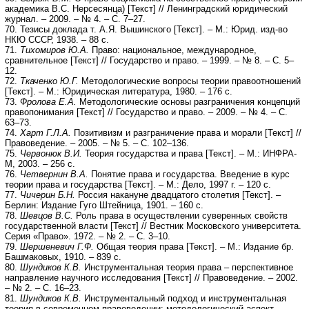
академика В.С. Нерсесянца) [Текст] // Ленинградский юридический
журнал. – 2009. – № 4. – С. 7–27.
70. Тезисы доклада т. А.Я. Вышинского [Текст]. – М.: Юрид. изд-во
НКЮ СССР, 1938. – 88 с.
71.
Тихомиров Ю.А.
Право: национальное, международное,
сравнительное [Текст] // Государство и право. – 1999. – № 8. – С. 5–
12.
72.
Ткаченко Ю.Г.
Методологические вопросы теории правоотношений
[Текст]. – М.: Юридическая литература, 1980. – 176 с.
73.
Фролова Е.А.
Методологические основы разграничения концепций
правопонимания [Текст] // Государство и право. – 2009. – № 4. – С.
63–73.
74.
Харт Г.Л.А.
Позитивизм и разграничение права и морали [Текст] //
Правоведение. – 2005. – № 5. – С. 102–136.
75.
Червонюк В.И.
Теория государства и права [Текст]. – М.: ИНФРА-
М, 2003. – 256 с.
76.
Четвернин В.А.
Понятие права и государства. Введение в курс
теории права и государства [Текст]. – М.: Дело, 1997 г. – 120 с.
77.
Чичерин Б.Н.
Россия накануне двадцатого столетия [Текст]. –
Берлин: Издание Гуго Штейница, 1901. – 160 с.
78.
Шевцов В.С.
Роль права в осуществлении суверенных свойств
государственной власти [Текст] // Вестник Московского университета.
Серия «Право». 1972. – № 2. – С. 3–10.
79.
Шершеневич Г.Ф.
Общая теория права [Текст]. – М.: Издание бр.
Башмаковых, 1910. – 839 с.
80.
Шундиков К.В.
Инструментальная теория права – перспективное
направление научного исследования [Текст] // Правоведение. – 2002.
– № 2. – С. 16–23.
81.
Шундиков К.В.
Инструментальный подход и инструментальная
теория в современном правоведении: методологический аспект