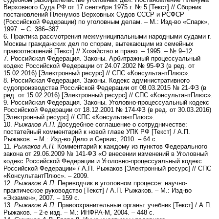
Верховного Суда РФ от 17 сентября 1975 г. № 5 [Текст] // Сборник
постановлений Пленумов Верховных Судов СССР и РСФСР
(Российской Федерации) по уголовным делам. – М.: Изд-во «Спарк»,
1997. – С. 386–387.
6. Практика рассмотрения межмуниципальными народными судами г.
Москвы гражданских дел по спорам, вытекающим из семейных
правоотношений [Текст] // Хозяйство и право. – 1995. – № 9–12.
7. Российская Федерация. Законы. Арбитражный процессуальный
кодекс Российской Федерации от 24.07.2002 № 95-ФЗ (в ред. от
15.02.2016) [Электронный ресурс] // СПС «КонсультантПлюс».
8. Российская Федерация. Законы. Кодекс административного
судопроизводства Российской Федерации от 08.03.2015 № 21-ФЗ (в
ред. от 15.02.2016) [Электронный ресурс] // СПС «КонсультантПлюс».
9. Российская Федерация. Законы. Уголовно-процессуальный кодекс
Российской Федерации от 18.12.2001 № 174-ФЗ (в ред. от 30.03.2016)
[Электронный ресурс] // СПС «КонсультантПлюс».
10.
Рыжаков А.П.
Досудебное соглашение о сотрудничестве:
постатейный комментарий к новой главе УПК РФ [Текст] / А.П.
Рыжаков. – М.: Изд-во Дело и Сервис, 2010. – 64 с.
11.
Рыжаков А.П.
Комментарий к каждому из пунктов Федерального
закона от 29.06.2009 № 141-ФЗ «О внесении изменений в Уголовный
кодекс Российской Федерации и Уголовно-процессуальный кодекс
Российской Федерации» / А.П. Рыжаков [Электронный ресурс] // СПС
«КонсультантПлюс». – 2009.
12.
Рыжаков А.П.
Переводчик в уголовном процессе: научно-
практическое руководство [Текст] / А.П. Рыжаков. – М.: Изд-во
«Экзамен», 2007. – 159 с.
13.
Рыжаков А.П.
Правоохранительные органы: учебник [Текст] / А.П.
Рыжаков. – 2-е изд. – М.: ИНФРА-М, 2004. – 448 с.