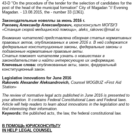
43-D "On the procedure of the tender for the selection of candidates for the
post of the head of the municipal formation" City of Magadan "// Evening
Magadan. - 13.08.2015, the - number 33 (1361).
Законодательные новеллы за июнь 2016 г.
Раковец Александр Александрович,
юрисконсульт МОГБУЗ
«Станция скорой медицинской помощи»,
aleks
_
rakovec
@
mail
.
ru
Вниманию читателей представлена обзорная статья нормативных
правовых актов, опубликованных в июне 2016 г. В ней содержатся
федеральные конституционные законы, федеральные законы и
подзаконные нормативные правовые акты.
Статья поможет читателям узнать о новшествах в
законодательстве и найти интересующую их информацию.
Ключевые слова:
опубликованные акты, закон, федеральный
конституционный закон.
Legislative innovations for June 2016
Rakovets Alexander Aleksandrovich,
Counsel MOGBUZ «First Aid
Station»
The review of normative legal acts published in June 2016 is presented to
your attention. It contains Federal Constitutional Laws and Federal laws.
Article will help readers to learn about innovations in the legislation and to
find interesting their information.
Keywords:
the published acts, the law, the federal constitutional law.
В ПОМОЩЬ ЮРИСКОНСУЛЬТУ
IN
HELP
LEGAL
COUNSEL