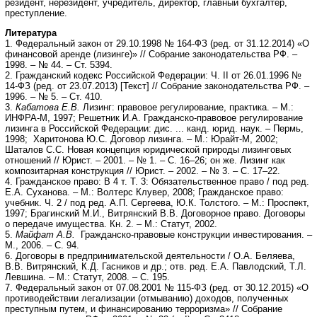
резидент, нерезидент, учредитель, директор, главный бухгалтер,
преступление.
Литература
1. Федеральный закон от 29.10.1998 № 164-ФЗ (ред. от 31.12.2014) «О
финансовой аренде (лизинге)» // Собрание законодательства РФ. –
1998. – № 44. – Ст. 5394.
2. Гражданский кодекс Российской Федерации: Ч. II от 26.01.1996 №
14-ФЗ (ред. от 23.07.2013) [Текст] // Собрание законодательства РФ. –
1996. – № 5. – Ст. 410.
3.
Кабатова Е.В.
Лизинг: правовое регулирование, практика. – М.:
ИНФРА-М, 1997; Решетник И.А. Гражданско-правовое регулирование
лизинга в Российской Федерации: дис. ... канд. юрид. наук. – Пермь,
1998; Харитонова Ю.С. Договор лизинга. – М.: Юрайт-М, 2002;
Шаталов С.С. Новая концепция юридической природы лизинговых
отношений // Юрист. – 2001. – № 1. – С. 16–26; он же. Лизинг как
композитарная конструкция // Юрист. – 2002. – № 3. – С. 17–22.
4. Гражданское право: В 4 т. Т. 3: Обязательственное право / под ред.
Е.А. Суханова. – М.: Волтерс Клувер, 2008; Гражданское право:
учебник. Ч. 2 / под ред. А.П. Сергеева, Ю.К. Толстого. – М.: Проспект,
1997; Брагинский М.И., Витрянский В.В. Договорное право. Договоры
о передаче имущества. Кн. 2. – М.: Статут, 2002.
5.
Майфат А.В.
Гражданско-правовые конструкции инвестирования. –
М., 2006. – С. 94.
6. Договоры в предпринимательской деятельности / О.А. Беляева,
В.В. Витрянский, К.Д. Гасников и др.; отв. ред. Е.А. Павлодский, Т.Л.
Левшина. – М.: Статут, 2008. – С. 195.
7. Федеральный закон от 07.08.2001 № 115-ФЗ (ред. от 30.12.2015) «О
противодействии легализации (отмыванию) доходов, полученных
преступным путем, и финансированию терроризма» // Собрание