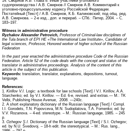
14.
Смирнов А.В.
Глава 8. Иные участники уголовного
судопроизводства / А.В. Смирнов // Смирнов А.В. Комментарий к
уголовно-процессуальному кодексу Российской Федерации.
Постатейный [Текст] / А.В. Смирнов, К.Б. Калиновский; под общ. ред.
А.В. Смирнова. – 2-е изд., доп. и перераб. – СПб.: Питер, 2004. – С.
183–197.
Witness in administrative procedure
Ryzhakov Alexander Petrovich,
Professor of Criminal-law disciplines of
the Tula branch of E
Р
I HE «The International Law Institute», Candidate of
legal sciences, Professor, Honored worker of higher school of the Russian
Federation
In the past year enacted the administrative procedure Code of the Russian
Federation. Article 52 of the code deals with the concept and status of the
translator in administrative proceedings. Analysis of the content of this
article is the subject of this publication.
Keywords:
translation, translator, explanations, depositions, turnout,
language.
References:
1.
Kirillov V.I.
Logic: a textbook for law schools [Text] / V.I. Kirillov, A.A.
Starchenko; ed. by V.I. Kirillov. — Ed. 6-e, revised. and extras.— М.: TK
Velbi, Publishing House Avenue, 2008. —240с.
2. A short explanatory dictionary of the Russian language [Text] / Compl.
I.I. Gorodets, T.N. Popovceva, M.N. Sudoplatova, T.А. Fomenko; ed. by
V.V. Rozanova. – 4-ed. stereotype. – М.: Russian language, 1985. – 245
р.
3.
Ozhegov S.I.
Dictionary of the Russian language [Text] / S.I. Ozhegov;
ed. by N.U. Švedovoj. – 18-h edit. the stereotypical. – М.: Rus. lang.,
1986. – 797 p.