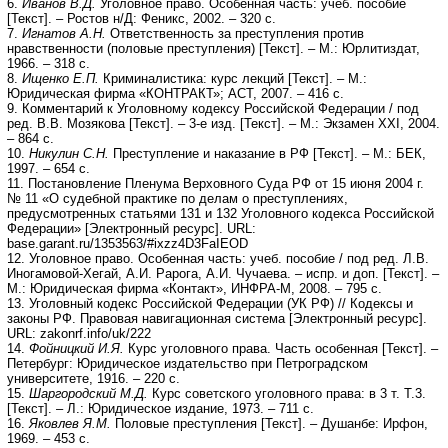
6.
Иванов В.Д.
Уголовное право. Особенная часть: учеб. пособие
[Текст]. – Ростов н/Д: Феникс, 2002. – 320 с.
7.
Игнатов А.Н.
Ответственность за преступления против
нравственности (половые преступления) [Текст]. – М.: Юрлитиздат,
1966. – 318 с.
8.
Ищенко Е.П.
Криминалистика: курс лекций [Текст]. – М.:
Юридическая фирма «КОНТРАКТ»; АСТ, 2007. – 416 с.
9. Комментарий к Уголовному кодексу Российской Федерации / под
ред. В.В. Мозякова [Текст]. – 3-е изд. [Текст]. – М.: Экзамен XXI, 2004.
– 864 с.
10.
Никулин С.Н.
Преступление и наказание в РФ [Текст]. – М.: БЕК,
1997. – 654 с.
11. Постановление Пленума Верховного Суда РФ от 15 июня 2004 г.
№ 11 «О судебной практике по делам о преступлениях,
предусмотренных статьями 131 и 132 Уголовного кодекса Российской
Федерации» [Электронный ресурс]. URL:
base.garant.ru/1353563/#ixzz4D3FaIEOD
12. Уголовное право. Особенная часть: учеб. пособие / под ред. Л.В.
Иногамовой-Хегай, А.И. Рарога, А.И. Чучаева. – испр. и доп. [Текст]. –
М.: Юридическая фирма «Контакт», ИНФРА-М, 2008. – 795 с.
13. Уголовный кодекс Российской Федерации (УК РФ) // Кодексы и
законы РФ. Правовая навигационная система [Электронный ресурс].
URL: zakonrf.info/uk/222
14.
Фойницкий И.Я.
Курс уголовного права. Часть особенная [Текст]. –
Петербург: Юридическое издательство при Петроградском
университете, 1916. – 220 с.
15.
Шаргородский М.Д.
Курс советского уголовного права: в 3 т. Т.3.
[Текст]. – Л.: Юридическое издание, 1973. – 711 с.
16.
Яковлев Я.М.
Половые преступления [Текст]. – Душанбе: Ирфон,
1969. – 453 с.