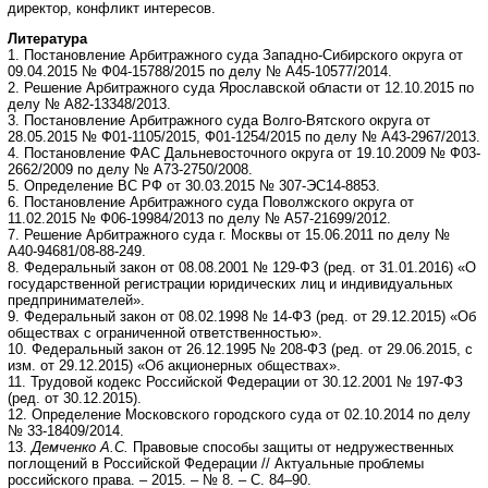
директор, конфликт интересов.
Литература
1. Постановление Арбитражного суда Западно-Сибирского округа от
09.04.2015 № Ф04-15788/2015 по делу № А45-10577/2014.
2. Решение Арбитражного суда Ярославской области от 12.10.2015 по
делу № А82-13348/2013.
3. Постановление Арбитражного суда Волго-Вятского округа от
28.05.2015 № Ф01-1105/2015, Ф01-1254/2015 по делу № А43-2967/2013.
4. Постановление ФАС Дальневосточного округа от 19.10.2009 № Ф03-
2662/2009 по делу № А73-2750/2008.
5. Определение ВС РФ от 30.03.2015 № 307-ЭС14-8853.
6. Постановление Арбитражного суда Поволжского округа от
11.02.2015 № Ф06-19984/2013 по делу № А57-21699/2012.
7. Решение Арбитражного суда г. Москвы от 15.06.2011 по делу №
А40-94681/08-88-249.
8. Федеральный закон от 08.08.2001 № 129-ФЗ (ред. от 31.01.2016) «О
государственной регистрации юридических лиц и индивидуальных
предпринимателей».
9. Федеральный закон от 08.02.1998 № 14-ФЗ (ред. от 29.12.2015) «Об
обществах с ограниченной ответственностью».
10. Федеральный закон от 26.12.1995 № 208-ФЗ (ред. от 29.06.2015, с
изм. от 29.12.2015) «Об акционерных обществах».
11. Трудовой кодекс Российской Федерации от 30.12.2001 № 197-ФЗ
(ред. от 30.12.2015).
12. Определение Московского городского суда от 02.10.2014 по делу
№ 33-18409/2014.
13.
Демченко А.С.
Правовые способы защиты от недружественных
поглощений в Российской Федерации // Актуальные проблемы
российского права. – 2015. – № 8. – С. 84–90.