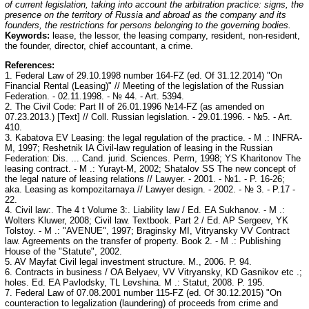
of current legislation, taking into account the arbitration practice: signs, the
presence on the territory of Russia and abroad as the company and its
founders, the restrictions for persons belonging to the governing bodies.
Keywords:
lease, the lessor, the leasing company, resident, non-resident,
the founder, director, chief accountant, a crime.
References:
1. Federal Law of 29.10.1998 number 164-FZ (ed. Of 31.12.2014) "On
Financial Rental (Leasing)" // Meeting of the legislation of the Russian
Federation. - 02.11.1998. - № 44. - Art. 5394.
2. The Civil Code: Part II of 26.01.1996 №14-FZ (as amended on
07.23.2013.) [Text] // Coll. Russian legislation. - 29.01.1996. - №5. - Art.
410.
3. Kabatova EV Leasing: the legal regulation of the practice. - M .: INFRA-
M, 1997; Reshetnik IA Civil-law regulation of leasing in the Russian
Federation: Dis. ... Cand. jurid. Sciences. Perm, 1998; YS Kharitonov The
leasing contract. - M .: Yurayt-M, 2002; Shatalov SS The new concept of
the legal nature of leasing relations // Lawyer. - 2001. - №1. - P. 16-26;
aka. Leasing as kompozitarnaya // Lawyer design. - 2002. - № 3. - P.17 -
22.
4. Civil law:. The 4 t Volume 3:. Liability law / Ed. EA Sukhanov. - M .:
Wolters Kluwer, 2008; Civil law. Textbook. Part 2 / Ed. AP Sergeev, YK
Tolstoy. - M .: "AVENUE", 1997; Braginsky MI, Vitryansky VV Contract
law. Agreements on the transfer of property. Book 2. - M .: Publishing
House of the "Statute", 2002.
5. AV Mayfat Civil legal investment structure. M., 2006. P. 94.
6. Contracts in business / OA Belyaev, VV Vitryansky, KD Gasnikov etc .;
holes. Ed. EA Pavlodsky, TL Levshina. M .: Statut, 2008. P. 195.
7. Federal Law of 07.08.2001 number 115-FZ (ed. Of 30.12.2015) "On
counteraction to legalization (laundering) of proceeds from crime and