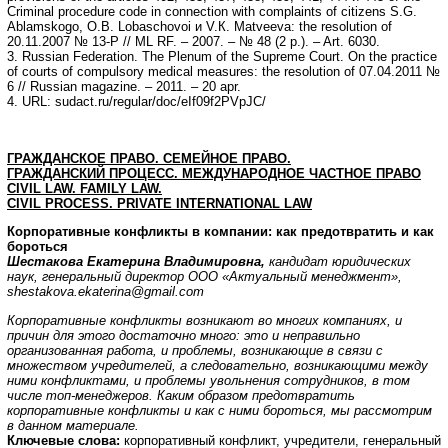
Criminal procedure code in connection with complaints of citizens S.G.
Ablamskogo, О.B. Lobaschovoi и V.К. Matveeva: the resolution of
20.11.2007 № 13-P // ML RF. – 2007. – № 48 (2 p.). – Art. 6030.
3. Russian Federation. The Plenum of the Supreme Court. On the practice
of courts of compulsory medical measures: the resolution of 07.04.2011 №
6 // Russian magazine. – 2011. – 20 apr.
4. URL: sudact.ru/regular/doc/eIf09f2PVpJC/
ГРАЖДАНСКОЕ ПРАВО. СЕМЕЙНОЕ ПРАВО.
ГРАЖДАНСКИЙ ПРОЦЕСС. МЕЖДУНАРОДНОЕ ЧАСТНОЕ ПРАВО
CIVIL
LAW
.
FAMILY LAW
.
CIVIL PROCESS
.
PRIVATE
INTERNATIONAL
LAW
Корпоративные конфликты в компании: как предотвратить и как
бороться
Шестакова Екатерина Владимировна,
кандидат юридических
наук, генеральный директор ООО «Актуальный менеджмент»,
shestakova.ekaterina@gmail.com
Корпоративные конфликты возникают во многих компаниях, и
причин для этого достаточно много: это и неправильно
организованная работа, и проблемы, возникающие в связи с
множеством учредителей, а следовательно, возникающими между
ними конфликтами, и проблемы увольнения сотрудников, в том
числе топ-менеджеров. Каким образом предотвратить
корпоративные конфликты и как с ними бороться, мы рассмотрим
в данном материале.
Ключевые слова:
корпоративный конфликт, учредители, генеральный