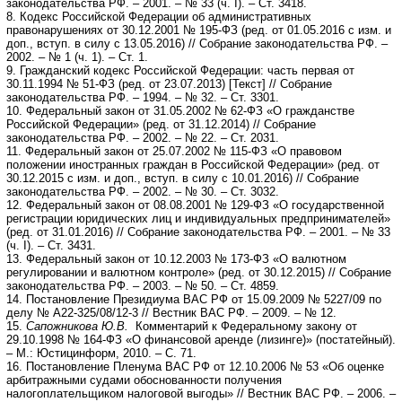
законодательства РФ. – 2001. – № 33 (ч. I). – Ст. 3418.
8. Кодекс Российской Федерации об административных
правонарушениях от 30.12.2001 № 195-ФЗ (ред. от 01.05.2016 с изм. и
доп., вступ. в силу с 13.05.2016) // Собрание законодательства РФ. –
2002. – № 1 (ч. 1). – Ст. 1.
9. Гражданский кодекс Российской Федерации: часть первая от
30.11.1994 № 51-ФЗ (ред. от 23.07.2013) [Текст] // Собрание
законодательства РФ. – 1994. – № 32. – Ст. 3301.
10. Федеральный закон от 31.05.2002 № 62-ФЗ «О гражданстве
Российской Федерации» (ред. от 31.12.2014) // Собрание
законодательства РФ. – 2002. – № 22. – Ст. 2031.
11. Федеральный закон от 25.07.2002 № 115-ФЗ «О правовом
положении иностранных граждан в Российской Федерации» (ред. от
30.12.2015 с изм. и доп., вступ. в силу с 10.01.2016) // Собрание
законодательства РФ. – 2002. – № 30. – Ст. 3032.
12. Федеральный закон от 08.08.2001 № 129-ФЗ «О государственной
регистрации юридических лиц и индивидуальных предпринимателей»
(ред. от 31.01.2016) // Собрание законодательства РФ. – 2001. – № 33
(ч. I). – Ст. 3431.
13. Федеральный закон от 10.12.2003 № 173-ФЗ «О валютном
регулировании и валютном контроле» (ред. от 30.12.2015) // Собрание
законодательства РФ. – 2003. – № 50. – Ст. 4859.
14. Постановление Президиума ВАС РФ от 15.09.2009 № 5227/09 по
делу № А22-325/08/12-3 // Вестник ВАС РФ. – 2009. – № 12.
15.
Сапожникова Ю.В.
Комментарий к Федеральному закону от
29.10.1998 № 164-ФЗ «О финансовой аренде (лизинге)» (постатейный).
– М.: Юстицинформ, 2010. – С. 71.
16. Постановление Пленума ВАС РФ от 12.10.2006 № 53 «Об оценке
арбитражными судами обоснованности получения
налогоплательщиком налоговой выгоды» // Вестник ВАС РФ. – 2006. –