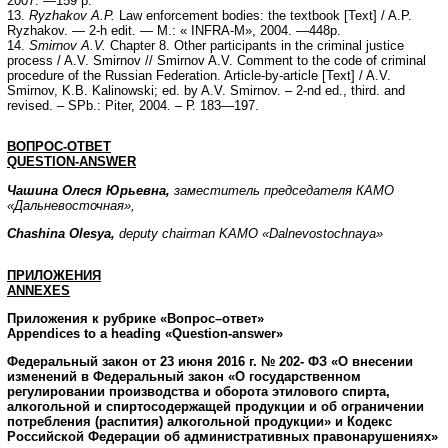
2007. —159 р.
13.
Ryzhakov A.P.
Law enforcement bodies: the textbook [Text] / A.P.
Ryzhakov. — 2-h edit. — М.: « INFRA-M», 2004. —448р.
14.
Smirnov A.V.
Chapter 8. Other participants in the criminal justice
process / A.V. Smirnov // Smirnov A.V. Comment to the code of criminal
procedure of the Russian Federation. Article-by-article [Text] / A.V.
Smirnov, K.B. Kalinowski; ed. by A.V. Smirnov. – 2-nd ed., third. and
revised. – SРb.: Piter, 2004. – Р. 183—197.
ВОПРОС-ОТВЕТ
QUESTION
-
ANSWER
Чашина Олеся Юрьевна,
заместитель председателя КАМО
«Дальневосточная»,
Chashina Olesya,
deputy chairman KAMO «Dalnevostochnaya»
ПРИЛОЖЕНИЯ
ANNEXES
Приложения к рубрике «Вопрос–ответ»
Appendices to a heading «Question-answer»
Федеральный закон от 23 июня 2016 г. № 202- ФЗ «О внесении
изменений в Федеральный закон «О государственном
регулировании производства и оборота этилового спирта,
алкогольной и спиртосодержащей продукции и об ограничении
потребления (распития) алкогольной продукции» и Кодекс
Российской Федерации об административных правонарушениях»