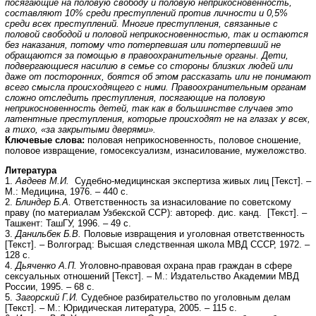
посягающие на половую свободу и половую неприкосновенность,
составляют 10% среди преступлений против личности и 0,5%
среди всех преступлений. Многие преступления, связанные с
половой свободой и половой неприкосновенностью, так и остаются
без наказания, потому что потерпевшая или потерпевший не
обращаются за помощью в правоохранительные органы. Дети,
подвергающиеся насилию в семье со стороны близких людей или
даже от посторонних, боятся об этом рассказать или не понимают
всего смысла происходящего с ними. Правоохранительным органам
сложно отследить преступления, посягающие на половую
неприкосновенность детей, так
как в большинстве случаев это
латентные преступления, которые происходят не на глазах у всех,
а тихо, «за закрытыми дверями».
Ключевые слова:
половая неприкосновенность, половое сношение,
половое извращение, гомосексуализм, изнасилование, мужеложство.
Литература
1.
Авдеев М.И.
Судебно-медицинская экспертиза живых лиц [Текст]. –
М.: Медицина, 1976. – 440 с.
2.
Блиндер Б.А.
Ответственность за изнасилование по советскому
праву (по материалам Узбекской ССР): автореф. дис. канд. [Текст]. –
Ташкент: ТашГУ, 1996. – 49 с.
3.
Данильбек Б.В.
Половые извращения и уголовная ответственность
[Текст]. – Волгоград: Высшая следственная школа МВД СССР, 1972. –
128 с.
4.
Дьяченко А.П.
Уголовно-правовая охрана прав граждан в сфере
сексуальных отношений [Текст]. – М.: Издательство Академии МВД
России, 1995. – 68 с.
5.
Загорский Г.И.
Судебное разбирательство по уголовным делам
[Текст]. – М.: Юридическая литература, 2005. – 115 с.