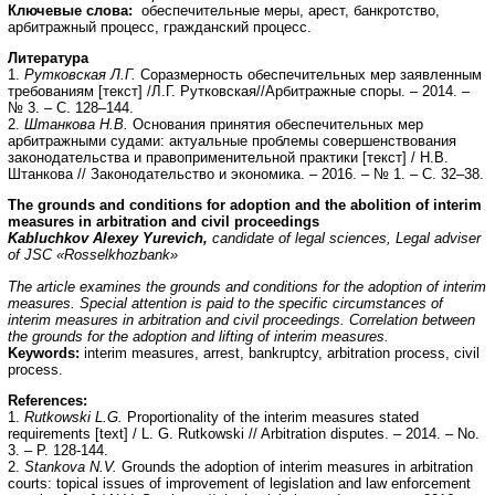
Ключевые слова:
обеспечительные меры, арест, банкротство,
арбитражный процесс, гражданский процесс.
Литература
1.
Рутковская Л.Г.
Соразмерность обеспечительных мер заявленным
требованиям [текст] /Л.Г. Рутковская//Арбитражные споры. – 2014. –
№ 3. – С. 128–144.
2.
Штанкова Н.В.
Основания принятия обеспечительных мер
арбитражными судами: актуальные проблемы совершенствования
законодательства и правоприменительной практики [текст] / Н.В.
Штанкова // Законодательство и экономика. – 2016. – № 1. – С. 32–38.
The grounds and conditions for adoption and the abolition of interim
measures in arbitration and civil proceedings
Kabluchkov Alexey Yurevich,
candidate of legal sciences, Legal adviser
of JSC «Rosselkhozbank»
The article examines the grounds and conditions for the adoption of interim
measures. Special attention is paid to the specific circumstances of
interim measures in arbitration and civil proceedings. Correlation between
the grounds for the adoption and lifting of interim measures.
Keywords:
interim measures, arrest, bankruptcy, arbitration process, civil
process.
References:
1.
Rutkowski L.G.
Proportionality of the interim measures stated
requirements [text] / L. G. Rutkowski // Arbitration disputes. – 2014. – No.
3. – P. 128-144.
2.
Stankova N.V.
Grounds the adoption of interim measures in arbitration
courts: topical issues of improvement of legislation and law enforcement