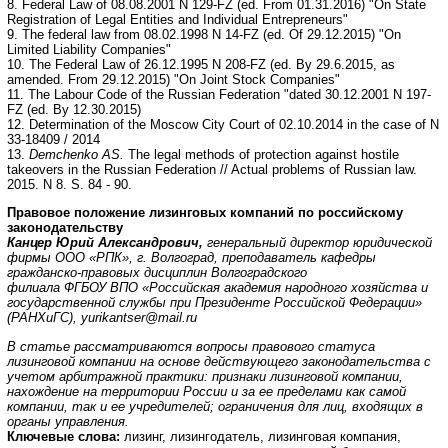
8. Federal Law of 08.08.2001 N 129-FZ (ed. From 01.31.2016) "On State
Registration of Legal Entities and Individual Entrepreneurs"
9. The federal law from 08.02.1998 N 14-FZ (ed. Of 29.12.2015) "On
Limited Liability Companies"
10. The Federal Law of 26.12.1995 N 208-FZ (ed. By 29.6.2015, as
amended. From 29.12.2015) "On Joint Stock Companies"
11. The Labour Code of the Russian Federation "dated 30.12.2001 N 197-
FZ (ed. By 12.30.2015)
12. Determination of the Moscow City Court of 02.10.2014 in the case of N
33-18409 / 2014
13.
Demchenko AS.
The legal methods of protection against hostile
takeovers in the Russian Federation // Actual problems of Russian law.
2015. N 8. S. 84 - 90.
Правовое положение лизинговых компаний по российскому
законодательству
Канцер Юрий Александрович,
генеральный директор юридической
фирмы ООО «РПК», г. Волгоград, преподаватель кафедры
гражданско-правовых дисциплин Волгоградского
филиала ФГБОУ ВПО «Российская академия народного хозяйства и
государственной службы при Президенте Российской Федерации»
(РАНХиГС),
yurikantser
@
mail
.
ru
В статье рассматриваются вопросы правового статуса
лизинговой компании на основе действующего законодательства с
учетом арбитражной практики: признаки лизинговой компании,
нахождение на территории России и за ее пределами как самой
компании, так и ее учредителей; ограничения для лиц, входящих в
органы управления.
Ключевые слова:
лизинг, лизингодатель, лизинговая компания,