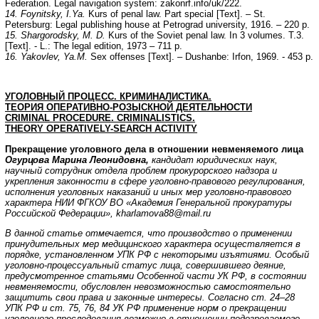
Federation. Legal navigation system: zakonrf.info/uk/222.
14. Foynitsky, I.Ya.
Kurs of penal law. Part special [Text]. – St.
Petersburg: Legal publishing house at Petrograd university, 1916. – 220 p.
15. Shargorodsky, M. D.
Kurs of the Soviet penal law. In 3 volumes. T.3.
[Text]. - L.: The legal edition, 1973 – 711 p.
16. Yakovlev, Ya.M.
Sex offenses [Text]. – Dushanbe: Irfon, 1969. - 453 p.
УГОЛОВНЫЙ ПРОЦЕСС. КРИМИНАЛИСТИКА.
ТЕОРИЯ ОПЕРАТИВНО-РОЗЫСКНОЙ ДЕЯТЕЛЬНОСТИ
CRIMINAL PROCEDURE
.
CRIMINALISTICS
.
THEORY OPERATIVELY-SEARCH ACTIVITY
Прекращение уголовного дела в отношении невменяемого лица
Огурцова Марина Леонидовна,
кандидат юридических наук,
научный сотрудник отдела проблем прокурорского надзора и
укрепления законности в сфере уголовно-правового
регулирования,
исполнения уголовных наказаний и иных мер уголовно-правового
характера НИИ ФГКОУ ВО «Академия Генеральной прокуратуры
Российской Федерации»,
kharlamova88@mail.ru
В данной статье отмечается, что производство о применении
принудительных мер медицинского характера осуществляется в
порядке, установленном УПК РФ с некоторыми изъятиями. Особый
уголовно-процессуальный статус лица, совершившего деяние,
предусмотренное статьями Особенной части УК РФ, в состоянии
невменяемости, обусловлен невозможностью самостоятельно
защитить свои права и законные интересы. Согласно ст. 24–28
УПК РФ и ст. 75, 76, 84 УК РФ применение норм о прекращении
уголовного преследования возможно в отношении подозреваемого,