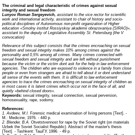
The criminal and legal characteristic of crimes against sexual
integrity and sexual freedom
Lunyov Roman Sergeyevich,
assistant to the vice rector for scienti
ﬁ
c
work and international activity, assistant to chair of history and socio-
political disciplines of Autonomous non-pro
ﬁ
t organization of Higher
education «Smolny institut Rossiyskoy akademii obrazovaniya (SIRAO)»,
assistant to the deputy of Legislative Assembly St. Petersburg (the V
convocation)
Relevance of this subject consists that the crimes encroaching on sexual
freedom and sexual integrity makes 10% among crimes against the
personality and 0,5% among all crimes. Many crimes connected with
sexual freedom and sexual integrity and are left without punishment
because the victim or the victim dont ask for the help in law enforcement
agencies. The children who are exposed to violence in a family from close
people or even from strangers are afraid to tell about it or dont understand
all sense of the events with them. It is difficult to law enforcement
agencies to trace the crimes encroaching on sexual
integrity of children as
in most cases it is latent crimes which occur not in the face of all, and
quietly «behind closed doors».
Keywords:
sexual integrity, sexual connection, sexual perversion,
homosexuality, rape, sodomy.
References:
1. Avdeev, M.I.
Forensic medical examination of living persons [Text]. -
M.: Medicine, 1976. - 440 p.
2. Blender, B.A.
Otvetstvennost for rape by the Soviet right (on materials
Uzbek the Soviet Socialist Republic). Abstract of the master's thesis
[Text]. - Tashkent: ТашГУ, 1996. - 49 p.