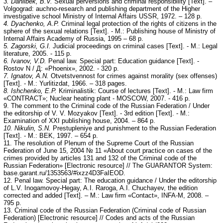
3. Danilbek, B.V.
Sexual perversions and criminal responsibility [Text]. –
Volgograd: auchno-research and publishing department of the Higher
investigative school Ministry of Internal Affairs USSR, 1972. – 128 p.
4. Dyachenko, A.P.
Criminal legal protection of the rights of citizens in the
sphere of the sexual relations [Text]. - M.: Publishing house of Ministry of
Internal Affairs Academy of Russia, 1995 – 68 p.
5. Zagorski, G.I.
Judicial proceedings on criminal cases [Text]. - M.: Legal
literature, 2005. - 115 p.
6. Ivanov, V.D.
Penal law. Special part: Education guidance [Text]. -
Rostov N / Д: «Phoenix», 2002. - 320 p.
7. Ignatov, A.N.
Otvetstvennost for crimes against morality (sex offenses)
[Text]. - M.: Yurlitizdat, 1966. – 318 pages.
8. Ishchenko, E.P.
Kriminalistik: Course of lectures [Text]. - M.: Law firm
«CONTRACT»; Nuclear heating plant - MOSCOW, 2007. - 416 p.
9. The comment to the Criminal code of the Russian Federation / Under
the editorship of V. V. Mozyakov [Text]. - 3rd edition [Text]. - M.:
Examination of XXI publishing house, 2004. – 864 p.
10. Nikulin, S.N.
Prestupleniye and punishment to the Russian Federation
[Text]. - M.: BEK, 1997. – 654 p.
11. The resolution of Plenum of the Supreme Court of the Russian
Federation of June 15, 2004 № 11 «About court practice on cases of the
crimes provided by articles 131 and 132 of the Criminal code of the
Russian Federation» [Electronic resource] // The GUARANTOR System:
base.garant.ru/1353563/#ixzz4D3FaIEOD.
12. Penal law. Special part: The education guidance / Under the editorship
of L.V. Inogamovoy-Hegay, A.I. Raroga, A.I. Chuchayev, the edition
corrected and added [Text]. – M.: Law firm «Contact», INFA-M, 2008. –
795 р.
13. Criminal code of the Russian Federation (Criminal code of Russian
Federation) [Electronic resource] // Codes and acts of the Russian