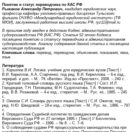
Понятие и статус переводчика по КАС РФ
Рыжаков Александр Петрович,
кандидат юридических наук,
профессор кафедры уголовно-правовых дисциплин Тульского
филиала ОЧУВО «Международный юридический институт» (ТФ
МЮИ), заслуженный работник высшей школы РФ,
ryz11@mail.ru
В прошлом году введен в действие Кодекс административного
судопроизводства РФ (КАС РФ). Статья 52 этого Кодекса
посвящена понятию и статусу переводчика в административном
судопроизводстве. Анализу содержания данной статьи и посвящена
настоящая публикация.
Ключевые слова:
перевод, переводчик, объяснения, показания, явка,
язык.
Литература
1.
Кириллов В.И.
Логика: учебник для юридических вузов [Текст] /
В.И. Кириллов, А.А. Старченко; под ред. В.И. Кириллова. – 6-е изд.,
перераб. и доп. – М.: ТК «Велби»: Изд-во «Проспект», 2008. – 240 с.
2. Краткий толковый словарь русского языка [Текст] / Сост. И.Л.
Городецкая, Т.Н. Поповцева, М.Н. Судоплатова, Т.А. Фоменко; под
ред. В.В. Розановой. – 4-е изд., стереотип. – М.: Рус. яз., 1985. – 245
с.
3.
Ожегов С.И.
Словарь русского языка [Текст] / С.И. Ожегов; под
ред. Н.Ю. Шведовой. – 18-е изд., стереотип. – М.: Рус. яз., 1986. – 797
с.
4. Определение Судебной коллегии по гражданским делам
Верховного Суда РФ от 27 октября 1995 г. [Текст] // Бюллетень
Верховного Суда РФ. – 1996. – № 8. – С. 7–8.
5. О соблюдении судами РФ процессуального законодательства при
судебном разбирательстве уголовных дел: Постановление Пленума