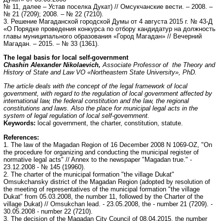
№ 11, далее – Устав поселка Дукат) // Омсукчанские вести. – 2008. –
№ 21 (7209); 2008. – № 22 (7210).
3. Решение Магаданской городской Думы от 4 августа 2015 г. № 43-Д
«О Порядке проведения конкурса по отбору кандидатур на должность
главы муниципального образования «Город Магадан» // Вечерний
Магадан. – 2015. – № 33 (1361).
The legal basis for local self-government
Chashin Alexander Nikolaevich,
Associate Professor of the Theory and
History of State and Law VO «Northeastern State University», PhD.
The article deals with the concept of the legal framework of local
government, with regard to the regulation of local government affected by
international law, the federal constitution and the law, the regional
constitutions and laws. Also the place for municipal legal acts in the
system of legal regulation of local self-government.
Keywords:
local government, the charter, constitution, statute.
References:
1. The law of the Magadan Region of 16 December 2008 N 1069-OZ, "On
the procedure for organizing and conducting the municipal register of
normative legal acts" // Annex to the newspaper "Magadan true." -
23.12.2008 - № 145 (19960).
2. The charter of the municipal formation "the village Dukat"
Omsukchansky district of the Magadan Region (adopted by resolution of
the meeting of representatives of the municipal formation "the village
Dukat" from 05.03.2008, the number 11, followed by the Charter of the
village Dukat) // Omsukchan lead. - 23.05.2008, the - number 21 (7209). -
30.05.2008 - number 22 (7210).
3. The decision of the Magadan City Council of 08.04.2015, the number