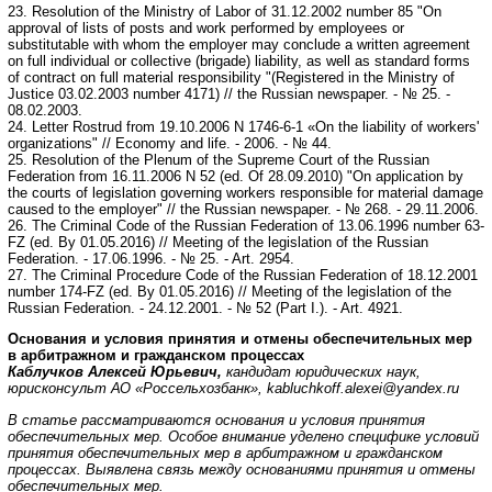
23. Resolution of the Ministry of Labor of 31.12.2002 number 85 "On
approval of lists of posts and work performed by employees or
substitutable with whom the employer may conclude a written agreement
on full individual or collective (brigade) liability, as well as standard forms
of contract on full material responsibility "(Registered in the Ministry of
Justice 03.02.2003 number 4171) // the Russian newspaper. - № 25. -
08.02.2003.
24. Letter Rostrud from 19.10.2006 N 1746-6-1 «On the liability of workers'
organizations" // Economy and life. - 2006. - № 44.
25. Resolution of the Plenum of the Supreme Court of the Russian
Federation from 16.11.2006 N 52 (ed. Of 28.09.2010) "On application by
the courts of legislation governing workers responsible for material damage
caused to the employer" // the Russian newspaper. - № 268. - 29.11.2006.
26. The Criminal Code of the Russian Federation of 13.06.1996 number 63-
FZ (ed. By 01.05.2016) // Meeting of the legislation of the Russian
Federation. - 17.06.1996. - № 25. - Art. 2954.
27. The Criminal Procedure Code of the Russian Federation of 18.12.2001
number 174-FZ (ed. By 01.05.2016) // Meeting of the legislation of the
Russian Federation. - 24.12.2001. - № 52 (Part I.). - Art. 4921.
Основания и условия принятия и отмены обеспечительных мер
в арбитражном
и гражданском процессах
Каблучков Алексей Юрьевич,
кандидат юридических наук,
юрисконсульт АО «Россельхозбанк»,
kabluchkoff.alexei@yandex.ru
В статье рассматриваются основания и условия принятия
обеспечительных мер. Особое внимание уделено специфике условий
принятия обеспечительных мер в арбитражном и гражданском
процессах. Выявлена связь между основаниями принятия и отмены
обеспечительных мер.