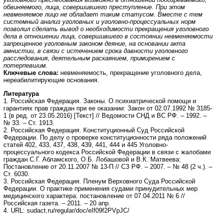
обвиняемого, лица, совершившего преступление. При этом
невменяемое лицо не обладает таким статусом. Вместе с тем
системный анализ уголовных и уголовно-процессуальных норм
позволил сделать вывод о необходимости прекра
щения уголовного
дела в отношении лица, совершившего в состоянии невменяемости
запрещенное уголовным законом деяние, на основании акта
амнистии, в связи с истечением срока давности уголовного
расследования, деятельным раскаянием, примирением с
потерпевшим.
Ключевые слова:
невменяемость, прекращение уголовного дела,
нереабилитирующие основания.
Литература
1. Российская Федерация. Законы. О психиатрической помощи и
гарантиях прав граждан при ее оказании: Закон от 02.07.1992 № 3185-
1 (в ред. от 23.05.2016) [Текст] // Ведомости СНД и ВС РФ. – 1992. –
№ 33. – Ст. 1913.
2. Российская Федерация. Конституционный Суд Российской
Федерации. По делу о проверке конституционности ряда положений
статей 402, 433, 437, 438, 439, 441, 444 и 445 Уголовно-
процессуального кодекса Российской Федерации в связи с жалобами
граждан С.Г. Абламского, О.Б. Лобашовой и В.К. Матвеева:
Постановление от 20.11.2007 № 13-П // СЗ РФ. – 2007. – № 48 (2 ч.). –
Ст. 6030.
3. Российская Федерация. Пленум Верховного Суда Российской
Федерации. О практике применения судами принудительных мер
медицинского характера: постановление от 07.04.2011 № 6 //
Российская газета. – 2011. – 20 апр.
4. URL: sudact.ru/regular/doc/eIf09f2PVpJC/