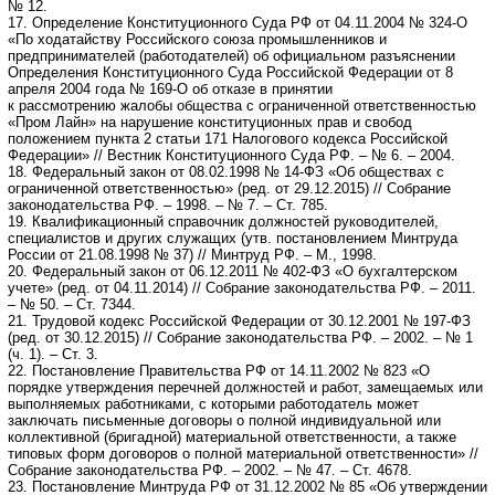
№ 12.
17. Определение Конституционного Суда РФ от 04.11.2004 № 324-О
«По ходатайству Российского союза промышленников и
предпринимателей (работодателей) об официальном разъяснении
Определения Конституционного Суда Российской Федерации от 8
апреля 2004 года № 169-О об отказе в принятии
к рассмотрению жалобы общества с ограниченной ответственностью
«Пром Лайн» на нарушение конституционных прав и свобод
положением пункта 2 статьи 171 Налогового кодекса Российской
Федерации» // Вестник Конституционного Суда РФ. – № 6. – 2004.
18. Федеральный закон от 08.02.1998 № 14-ФЗ «Об обществах с
ограниченной ответственностью» (ред. от 29.12.2015) // Собрание
законодательства РФ. – 1998. – № 7. – Ст. 785.
19. Квалификационный справочник должностей руководителей,
специалистов и других служащих (утв. постановлением Минтруда
России от 21.08.1998 № 37) // Минтруд РФ. – М., 1998.
20. Федеральный закон от 06.12.2011 № 402-ФЗ «О бухгалтерском
учете» (ред. от 04.11.2014) // Собрание законодательства РФ. – 2011.
– № 50. – Ст. 7344.
21. Трудовой кодекс Российской Федерации от 30.12.2001 № 197-ФЗ
(ред. от 30.12.2015) // Собрание законодательства РФ. – 2002. – № 1
(ч. 1). – Ст. 3.
22. Постановление Правительства РФ от 14.11.2002 № 823 «О
порядке утверждения перечней должностей и работ, замещаемых или
выполняемых работниками, с которыми работодатель может
заключать письменные договоры о полной индивидуальной или
коллективной (бригадной) материальной ответственности, а также
типовых форм договоров о полной материальной ответственности» //
Собрание законодательства РФ. – 2002. – № 47. – Ст. 4678.
23. Постановление Минтруда РФ от 31.12.2002 № 85 «Об утверждении