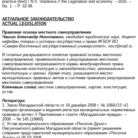
practice [text] / N.V. Stankova // the Legislation and economy. – 2016. –
No. 1. – P. 32-38.
АКТУАЛЬНОЕ ЗАКОНОДАТЕЛЬСТВО
ACTUAL
LEGISLATION
Правовая основа местного самоуправления
Чашин Александр Николаевич,
кандидат юридических наук, доцент
кафедры теории и истории государства и права ФГБОУ ВО
«Северо-Восточный государственный университет»,
escr@mail.ru
В статье раскрывается понятие правовой основы местного
самоуправления, применительно к регулированию местного
самоуправления затрагиваются нормы международного права,
федеральная конституция и законодательство, региональные
конституции и законы. Кроме того, указывается место
муниципальных правовых актов в системе правового регулирования
местного самоуправления.
Ключевые слова:
местное самоуправление, хартия, конституция,
устав.
Литература
1. Закон Магаданской области от 16 декабря 2008 г. № 1069-ОЗ «О
порядке организации и ведения регистра муниципальных нормативных
правовых актов» // Приложение к газете «Магаданская правда». –
2008. – № 145 (19960).
2. Устав муниципального образования «Поселок Дукат»
Омсукчанского района Магаданской области (принят решением
собрания представителей муниципального образования «Поселок
Дукат» от 05.03.2008