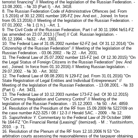
terrorist financing" // Meeting of the legislation of the Russian Federation. -
13.08.2001. - № 33 (Part I). - Art. 3418.
8. The Russian Federation Code of Administrative Offences (ed. From
1.5.2016) of 30.12.2001 number 195-FZ (rev. And ext., Joined. In force
from 05.13.2016) // Meeting of the legislation of the Russian Federation. -
07.01.2002. - № 1 (1 h.). - Art. 1.
9. The Civil Code of the Russian Federation, Part I of 30.11.1994 №51-FZ
(as amended on 23.07.2013.) [Text] // Coll. Russian legislation. -
05.12.1994. - №32. - Art. 3301.
10. The Federal Law of 31.05.2002 number 62-FZ (ed. Of 31.12.2014) "On
Citizenship of the Russian Federation" // Meeting of the legislation of the
Russian Federation. - 03.06.2002. - № 22. - Art. 2031.
11. The Federal Law of 25.07.2002 number 115-FZ (ed. Of 12.30.2015) "On
the Legal Status of Foreign Citizens in the Russian Federation" (rev. And
ext., Joined. In force from 01.10.2016) // Meeting Russian legislation. -
29.07.2002. - № 30. - Art. 3032.
12. The Federal Law of 08.08.2001 N 129-FZ (ed. From 31.01.2016) "On
State Registration of Legal Entities and Individual Entrepreneurs" //
Meeting of the legislation of the Russian Federation. - 13.08.2001. - № 33
(Part I). - Art. 3431.
13. The Federal Law of 10.12.2003 number 173-FZ (ed. Of 30.12.2015)
"On Currency Regulation and Currency Control" // Meeting of the
legislation of the Russian Federation. - 15.12.2003. - № 50. - Art. 4859.
14. Resolution of the Presidium of the RF from 15.09.2009 № 5227/09 on
the case number A22-325 / 08 / 12-3 // Herald SAC. - 2009. - № 12.
15.
Sapozhnikov Y.
Commentary to the Federal Law of 29 October 1998
№ 164-FZ "On Financial Rental (Leasing)" (itemized). - M .: Yustitsinform,
2010. - p. 71.
16. Resolution of the Plenum of the RF from 12.10.2006 N 53 "On
arbitration courts assessing the reasonableness of the taxpayer obtaining