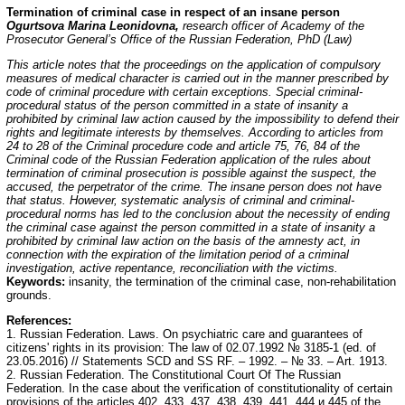
Termination of criminal case in respect of an insane person
Ogurtsova Marina Leonidovna,
research of
ﬁ
cer of Academy of the
Prosecutor General’s Of
ﬁ
ce of the Russian Federation, PhD (Law)
This article notes that the proceedings on the application of compulsory
measures of medical character is carried out in the manner prescribed by
code of criminal procedure with certain exceptions. Special criminal-
procedural status of the person committed in a state of insanity a
prohibited by criminal law action caused by the impossibility to defend their
rights and legitimate interests by themselves. According to articles from
24 to 28 of the Criminal procedure code and article 75, 76, 84 of the
Criminal code of the Russian Federation application of the rules about
termination of criminal prosecution is possible
against the suspect, the
accused, the perpetrator of the crime. The insane person does not have
that status. However, systematic analysis of criminal and criminal-
procedural norms has led to the conclusion about the necessity of ending
the criminal case against the person committed in a state of insanity a
prohibited by criminal law action on the basis of the amnesty act, in
connection with the expiration of the limitation period of a criminal
investigation, active repentance, reconciliation with the victims.
Keywords:
insanity, the termination of the criminal case, non-rehabilitation
grounds.
References:
1. Russian Federation. Laws. On psychiatric care and guarantees of
citizens' rights in its provision: The law of 02.07.1992 № 3185-1 (ed. of
23.05.2016) // Statements SCD and SS RF. – 1992. – № 33. – Art. 1913.
2. Russian Federation. The Constitutional Court Of The Russian
Federation. In the case about the verification of constitutionality of certain
provisions of the articles 402, 433, 437, 438, 439, 441, 444 и 445 of the