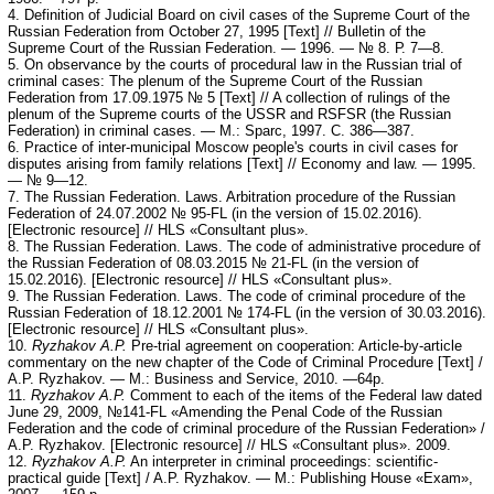
4. Definition of Judicial Board on civil cases of the Supreme Court of the
Russian Federation from October 27, 1995 [Text] // Bulletin of the
Supreme Court of the Russian Federation. — 1996. — № 8. Р. 7—8.
5. On observance by the courts of procedural law in the Russian trial of
criminal cases: The plenum of the Supreme Court of the Russian
Federation from 17.09.1975 № 5 [Text] // A collection of rulings of the
plenum of the Supreme courts of the USSR and RSFSR (the Russian
Federation) in criminal cases. — М.: Sparc, 1997. С. 386—387.
6. Practice of inter-municipal Moscow people's courts in civil cases for
disputes arising from family relations [Text] // Economy and law. — 1995.
— № 9—12.
7. The Russian Federation. Laws. Arbitration procedure of the Russian
Federation of 24.07.2002 № 95-FL (in the version of 15.02.2016).
[Electronic resource] // HLS «Consultant plus».
8. The Russian Federation. Laws. The code of administrative procedure of
the Russian Federation of 08.03.2015 № 21-FL (in the version of
15.02.2016). [Electronic resource] // HLS «Consultant plus».
9. The Russian Federation. Laws. The code of criminal procedure of the
Russian Federation of 18.12.2001 № 174-FL (in the version of 30.03.2016).
[Electronic resource] // HLS «Consultant plus».
10.
Ryzhakov A.P.
Pre-trial agreement on cooperation: Article-by-article
commentary on the new chapter of the Code of Criminal Procedure [Text] /
A.P. Ryzhakov. — М.: Business and Service, 2010. —64р.
11.
Ryzhakov A.P.
Comment to each of the items of the Federal law dated
June 29, 2009, №141-FL «Amending the Penal Code of the Russian
Federation and the code of criminal procedure of the Russian Federation» /
A.P. Ryzhakov. [Electronic resource] // HLS «Consultant plus». 2009.
12.
Ryzhakov A.P.
An interpreter in criminal proceedings: scientific-
practical guide [Text] / A.P. Ryzhakov. — М.: Publishing House «Exam»,