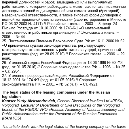
перечней должностей и работ, замещаемых или выполняемых
работниками, с которыми работодатель может заключать письменные
договоры о полной индивидуальной или коллективной (бригадной)
материальной ответственности, а также типовых форм договоров о
полной материальной ответственности» (зарегистрировано в Минюсте
РФ 03.02.2003 № 4171) // Российская газета. – 2003. – 8 февр. 24.
Письмо Роструда от 19.10.2006 № 1746-6-1 «О материальной
ответственности работников организации» // Экономика и жизнь. –
2006. – № 44.
25. Постановление Пленума Верховного Суда РФ от 16.11.2006 № 52
«О применении судами законодательства, регулирующего
материальную ответственность работников за ущерб, причиненный
работодателю» (ред. от 28.09.2010) // Российская газета. – 2006. – 29
нояб.
26. Уголовный кодекс Российской Федерации от 13.06.1996 № 63-ФЗ
(ред. от 01.05.2016) // Собрание законодательства РФ. – 1996. – № 25.
– Ст. 2954.
27. Уголовно-процессуальный кодекс Российской Федерации от
18.12.2001 № 174-ФЗ (ред. от 01.05.2016) // Собрание
законодательства РФ. – 2001. – № 52 (ч. I). – Ст. 4921.
The legal status of the leasing companies under the Russian
legislation
Kantser Yuriy Aleksandrovich,
General Director of law
ﬁ
rm Ltd «RPK»,
Volgograd, Lecturer of Department of Civil Disciplines of the Volgograd
branch of the FGBOU VPO «Russian Academy of National Economy and
Public Administration under the President of the Russian Federation»
(RANHiGS)
The article deals with the legal status of the leasing company on the basis