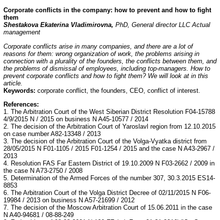
Corporate con
ﬂ
icts in the company: how to prevent and how to
ﬁ
ght
them
Shestakova Ekaterina Vladimirovna,
PhD, General director LLC Actual
management
Corporate conflicts arise in many companies, and there are a lot of
reasons for them: wrong organization of work, the problems arising in
connection with a plurality of the founders, the conflicts between them, and
the problems of dismissal of employees, including top-managers. How to
prevent corporate conflicts and how to fight them?
We will look at in this
article.
Keywords:
corporate conflict, the founders, CEO, conflict of interest.
References:
1. The Arbitration Court of the West Siberian District Resolution F04-15788
4/9/2015 N / 2015 on business N A45-10577 / 2014
2. The decision of the Arbitration Court of Yaroslavl region from 12.10.2015
on case number A82-13348 / 2013
3. The decision of the Arbitration Court of the Volga-Vyatka district from
28/05/2015 N F01-1105 / 2015 F01-1254 / 2015 and the case N A43-2967 /
2013
4. Resolution FAS Far Eastern District of 19.10.2009 N F03-2662 / 2009 in
the case N A73-2750 / 2008
5. Determination of the Armed Forces of the number 307, 30.3.2015 ES14-
8853
6. The Arbitration Court of the Volga District Decree of 02/11/2015 N F06-
19984 / 2013 on business N A57-21699 / 2012
7. The decision of the Moscow Arbitration Court of 15.06.2011 in the case
N A40-94681 / 08-88-249