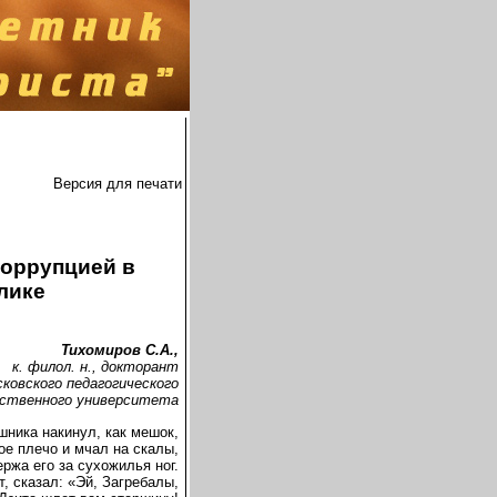
Версия для печати
коррупцией в
лике
Тихомиров С.А.,
к. филол. н., докторант
ковского педагогического
рственного университета
шника накинул, как мешок,
ое плечо и мчал на скалы,
ржа его за сухожилья ног.
, сказал: «Эй, Загребалы,