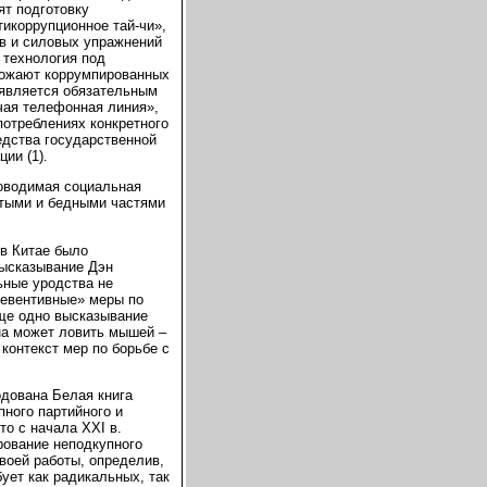
ят подготовку
икоррупционное тай-чи»,
в и силовых упражнений
 технология под
тожают коррумпированных
 является обязательным
чая телефонная линия»,
отреблениях конкретного
дства государственной
ии (1).
роводимая социальная
атыми и бедными частями
 в Китае было
высказывание Дэн
ьные уродства не
ревентивные» меры по
еще одно высказывание
на может ловить мышей –
 контекст мер по борьбе с
одована Белая книга
ного партийного и
то с начала XXI в.
рование неподкупного
воей работы, определив,
ует как радикальных, так