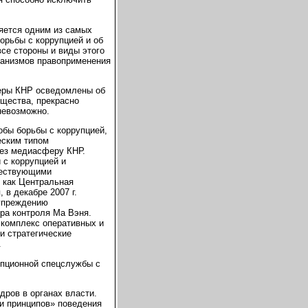
ляется одним из самых
орьбы с коррупцией и об
се стороны и виды этого
ханизмов правоприменения
деры КНР осведомлены об
бщества, прекрасно
невозможно.
обы борьбы с коррупцией,
еским типом
рез медиасферу КНР.
 с коррупцией и
ществующими
и как Центральная
 в декабре 2007 г.
дупреждению
тра контроля Ма Вэня.
 комплекс оперативных и
и стратегические
.
упционной спецслужбы с
дров в органах власти.
и принципов» поведения