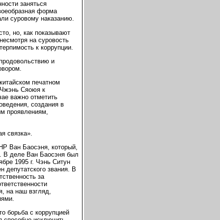
нности заняться
своеобразная форма
али суровому наказанию.
то, но, как показывают
несмотря на суровость
терпимость к коррупции.
 продовольствию и
овором.
китайском печатном
 Чжэнь Сяоюя к
чае важно отметить
оведения, создания в
ым проявлениям,
ая связка».
Р Ван Баосэня, который,
. В деле Ван Баосэня был
бре 1995 г. Чэнь Ситун
 депутатского звания. В
тственность за
ответственности
, на наш взгляд,
иями.
то борьба с коррупцией
я способно исключить