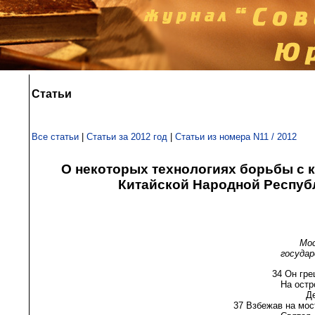
Статьи
Все статьи
|
Статьи за 2012 год
|
Статьи из номера N11 / 2012
О некоторых технологиях борьбы с 
Китайской Народной Респуб
Мос
госуда
34 Он гре
На остр
Де
37 Взбежав на мост