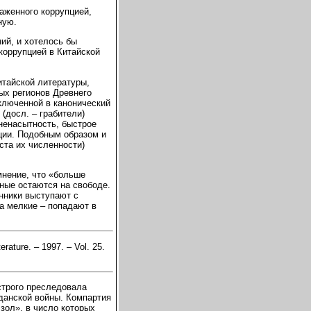
раженного коррупцией,
ную.
ий, и хотелось бы
коррупцией в Китайской
итайской литературы,
ых регионов Древнего
включенной в канонический
(досл. – грабители)
ненасытность, быстрое
ции. Подобным образом и
ста их численности)
мнение, что «больше
пные остаются на свободе.
нники выступают с
 а мелкие – попадают в
rature. – 1997. – Vol. 25.
 строго преследовала
данской войны. Компартия
 зол», в число которых