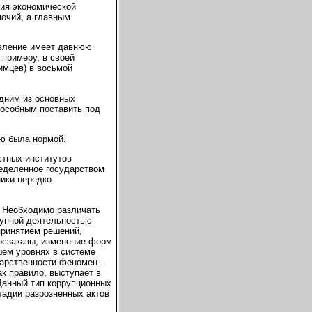
ия экономической
мочий, а главным
явление имеет давнюю
 примеру, в своей
имцев) в восьмой
одним из основных
пособным поставить под
ю была нормой.
стных институтов
еделенное государством
ики нередко
. Необходимо различать
тупной деятельностью
принятием решений,
осзаказы, изменение форм
зшем уровнях в системе
дарственности феномен –
ак правило, выступает в
Данный тип коррупционных
тадии разрозненных актов