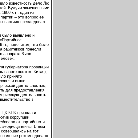
чило известность дело Лю
лей. Будучи замешанными
1980-х гг. один из
партии – это вопрос ее
ты партии» преследовал
и было выявлено и
 «Партийное
 гг., подсчитал, что было
а работников понесли
го аппарата было
человек.
ля губернатора провинции
 на юго-востоке Китая),
было принято
ровня и выше
ерческой деятельностью,
сть для предоставления
мерческую деятельность.
овместительство в
я ЦК КПК приняла и
ротив коррупции
ебовало от партийных и
 самодисциплины. В нем
 совершались на тот
тановление рекомендовало