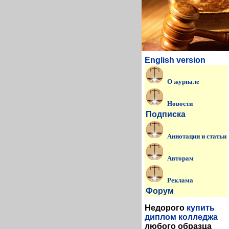
English version
О журнале
Новости
Подписка
Аннотации и статьи
Авторам
Реклама
Форум
Недорого
купить
диплом колледжа
любого образца