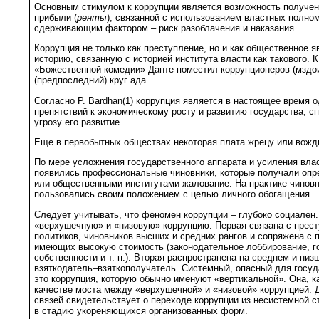
Основным стимулом к коррупции является возможность получен
прибыли (
ренты
), связанной с использованием властных полно
сдерживающим фактором – риск разоблачения и наказания.
Коррупция не только как преступление, но и как общественное 
историю, связанную с историей института власти как такового. К
«Божественной комедии» Данте поместил коррупционеров (мздо
(предпоследний) круг ада.
Согласно P. Bardhan(1) коррупция является в настоящее время 
препятствий к экономическому росту и развитию государства, с
угрозу его развитие.
Еще в первобытных обществах некоторая плата жрецу или вожд
По мере усложнения государственного аппарата и усиления вла
появились профессиональные чиновники, которые получали опр
или общественными институтами жалование. На практике чиновн
пользовались своим положением с целью личного обогащения.
Следует учитывать, что феномен коррупции – глубоко социален
«верхушечную» и «низовую» коррупцию. Первая связана с прес
политиков, чиновников высших и средних рангов и сопряжена с 
имеющих высокую стоимость (законодательное лоббирование, г
собственности и т. п.). Вторая распространена на среднем и ни
взяткодатель–взяткополучатель. Системный, опасный для госу
это коррупция, которую обычно именуют «вертикальной». Она, к
качестве моста между «верхушечной» и «низовой» коррупцией. 
связей свидетельствует о переходе коррупции из несистемной с
в стадию укореняющихся организованных форм.