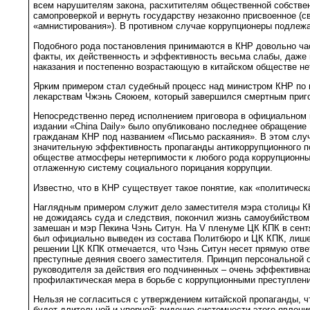
всем нарушителям закона, расхитителям общественной собстве
самопроверкой и вернуть государству незаконно присвоенное (
«амнистирования»). В противном случае коррупционеры подлеж
Подобного рода постановления принимаются в КНР довольно час
факты, их действенность и эффективность весьма слабы, даже 
наказания и постепенно возрастающую в китайском обществе не
Ярким примером стал судебный процесс над министром КНР по
лекарствам Чжэнь Сяоюем, который завершился смертным приг
Непосредственно перед исполнением приговора в официальном 
издании «China Daily» было опубликовано последнее обращение
гражданам КНР под названием «Письмо раскаяния». В этом слу
значительную эффективность пропаганды антикоррупционного п
обществе атмосферы нетерпимости к любого рода коррупционн
отлаженную систему социального порицания коррупции.
Известно, что в КНР существует такое понятие, как «политическ
Наглядным примером служит дело заместителя мэра столицы КН
не дожидаясь суда и следствия, покончил жизнь самоубийством
замешан и мэр Пекина Чэнь Ситун. На V пленуме ЦК КПК в сентя
был официально выведен из состава Политбюро и ЦК КПК, лишен
решении ЦК КПК отмечается, что Чэнь Ситун несет прямую отве
преступные деяния своего заместителя. Принцип персональной 
руководителя за действия его подчиненных – очень эффективная
профилактическая мера в борьбе с коррупционными преступлен
Нельзя не согласиться с утверждением китайской пропаганды, ч
будет длительной и упорной: видение системности этого явлени