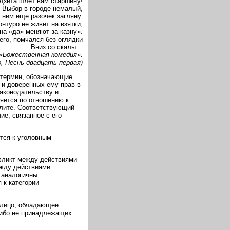
Дзита шлет вам старшину!
! Выбор в городе немалый,
к ним еще разочек загляну.
нтуро не живет на взятки,
на «да» меняют за казну».
его, помчался без оглядки
Вниз со скалы…
«Божественная комедия».
о, Песнь двадцать первая)
и термин, обозначающие
и доверенных ему прав в
аконодательству и
яется по отношению к
лите. Соответствующий
ие, связанное с его
тся к уголовным
фликт между действиями
ежду действиями
 аналогичны
 к категории
е лицо, обладающее
либо не принадлежащих