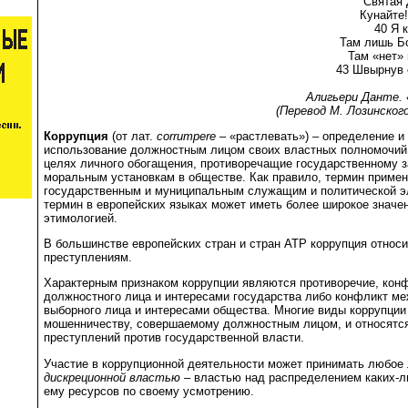
Святая 
Кунайте
40 Я 
Там лишь Бо
Там «нет» 
43 Швырнув 
Алигьери Данте. 
(Перевод М. Лозинског
Коррупция
(от лат.
corrumpere
– «растлевать») – определение 
использование должностным лицом своих властных полномочий 
целях личного обогащения, противоречащие государственному з
моральным установкам в обществе. Как правило, термин примен
государственным и муниципальным служащим и политической э
термин в европейских языках может иметь более широкое значен
этимологией.
В большинстве европейских стран и стран АТР коррупция относи
преступлениям.
Характерным признаком коррупции являются противоречие, кон
должностного лица и интересами государства либо конфликт м
выборного лица и интересами общества. Многие виды коррупции
мошенничеству, совершаемому должностным лицом, и относятся
преступлений против государственной власти.
Участие в коррупционной деятельности может принимать любо
дискреционной властью
– властью над распределением каких-
ему ресурсов по своему усмотрению.