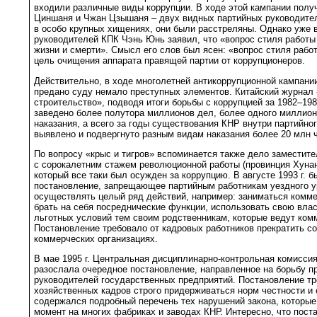
входили различные виды коррупции. В ходе этой кампании полу
Циншаня и Чжан Цзышаня – двух видных партийных руководите
в особо крупных хищениях, они были расстреляны. Однако уже в 
руководителей КПК Чэнь Юнь заявил, что «вопрос стиля работы 
жизни и смерти». Смысл его слов был ясен: «вопрос стиля рабо
цель очищения аппарата правящей партии от коррупционеров.
Действительно, в ходе многолетней антикоррупционной кампани
предано суду немало преступных элементов. Китайский журнал
строительство», подводя итоги борьбы с коррупцией за 1982–1989
заведено более полутора миллионов дел, более одного миллион
наказания, а всего за годы существования КНР внутри партийно
выявлено и подвергнуто разным видам наказания более 20 млн 
По вопросу «крыс и тигров» вспоминается также дело заместите
с сорокалетним стажем революционной работы (провинция Хунань
который все таки был осужден за коррупцию. В августе 1993 г. 
постановление, запрещающее партийным работникам уездного у
осуществлять целый ряд действий, например: заниматься комм
брать на себя посреднические функции, использовать свою вла
льготных условий тем своим родственникам, которые ведут ком
Постановление требовало от кадровых работников прекратить с
коммерческих организациях.
В мае 1995 г. Центральная дисциплинарно-контрольная комисси
разослала очередное постановление, направленное на борьбу п
руководителей государственных предприятий. Постановление тр
хозяйственных кадров строго придерживаться норм честности и
содержался подробный перечень тех нарушений закона, которые
момент на многих фабриках и заводах КНР. Интересно, что пос