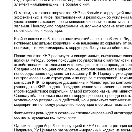
элемент «кампанейщины» в борьбе с ним.
Отметим, что законотворчество КНР по борьбе с коррупцией яв
эффективных в мире: постановления и резолюции об усилении б
ужесточении наказания провинившихся чиновников охватывают в
явления. Необходимо поддержание на должном уровне всех ме
по отношению к коррупции.
Крайне важен и собственно политический аспект проблемы. Ли
истинных масштабах коррупции и не намерены их скрывать от о
понимая, что минимизировать коррупцию без участия общества 
Правительство КНР реализует и синкретичные, смешанные спос
включая методы, более присущие государствам с капиталистич
хозяйствования, отслеживая информацию, которая проходит че
Создана новая мощная спецслужба, которая занимается борьбой
непосредственно подчиняется госсовету КНР. Наряду с уже су
централизованными структурами по борьбе с коррупцией, таким
комиссия КПК по проверке дисциплины и Министерство контроля,
руководство КНР создало Государственное управление по пре
(противодействию) коррупции, главой которого назначили минис
Спецслужба не только выявляет коррупционеров, проводя весть
уголовно-процессуальных действий, но и реализует тактические 
мероприятия по предупреждению коррупции в органах госвласти
Фактически речь идет о создании специализированной антикорр
соответствующими полномочиями.
Одним из видов борьбы с коррупцией в КНР является ротация ка
Например, Ху Цзиньтао разработал «моральный кодекс из восьм