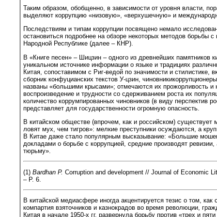
Таким образом, обобщенно, в зависимости от уровня власти, по
выделяют коррупцию «низовую», «верхушечную» и международ
Последствиям и типам коррупции посвящено немало исследован
остановиться подробнее на обзоре некоторых методов борьбы с 
Народной Республике (далее – КНР).
В «Книге песен» – Шицзин – одного из древнейших памятников к
уникальном источнике информации о языке и традициях различн
Китая, сопоставимом с Риг-ведой по значимости и стилистике, 
сборник конфуцианских текстов У-цзин, чиновникикоррупционеры 
названы «большими крысами»; отмечаются их прожорливость и 
воспроизведение и трудности со сдерживанием роста их популя
количество коррумпированных чиновников (в виду перспектив ро
представляет для государственности огромную опасность.
В китайском обществе (впрочем, как и российском) существует 
ловят мух, чем тигров»: мелкие преступники осуждаются, а кру
В Китае даже стало популярным высказывание: «Большие моше
докладами о борьбе с коррупцией, средние производят ревизии,
тюрьму».
(1)
Bardhan P.
Corruption and development // Journal of Economic Lite
– P. 6.
В китайской медиасфере иногда акцентируется тезис о том, как
компартия взяточников и казнокрадов во время революции, граж
Китая в начале 1950-х гг. развернула борьбу против «трех и пяти