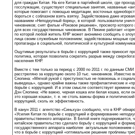
для граждан Китая. На юге Китая в партийной школе, где проход
госслужащие, существуют специальные занятия, названные «ант
которые помогают с помощью медитации, восточных единоборст
бороться с соблазном взять взятку. Задействована даже игровая
названием «Неподкупный борец», в которой пользователи унич
чиновников; снят фильм «Роковое решение», просмотр которого
для всех государственных чиновников. В Пекине работает «горя
по которой любой житель КНР может анонимно сообщить о злоуп
лица своим служебным положением; задействованы мощные сре
пропаганды в социальной, политической и культурной коммуникац
Ощутимые результаты в борьбе с коррупцией также приносит п
политика, которая позволила сократить разрыв между сверхбог
населения КНР.
Вместе с тем только за период с 2000 по 2011 г. по данным СМИ
расстреляно за коррупцию около 10 тыс. чиновников. Известно 
Сяопина: «Мягкой рукой с преступностью не повоюешь и социал
выведешь», однако крайне важны также профилактические и «п
борьбе с коррупцией. И в этом смысле соответствует времени 
Дэн Сяопина: «Не важно, черная кошка или белая кошка, если о
это хорошая кошка», т. е. не столь важны форма и политический
коррупцией, сколь их эффективность.
В канун 2011 г. агентство «Синьхуа» сообщило, что в КНР обнар
«Усилия Китая по борьбе с коррупцией и формированию неподкуп
правительственного аппарата». В Белой книге подчеркивается, ч
китайское правительство сделало борьбу с коррупцией и форми
государственного аппарата наиболее актуальным положением с
что в борьбе с коррупцией «оптимальное решение проблемы треб