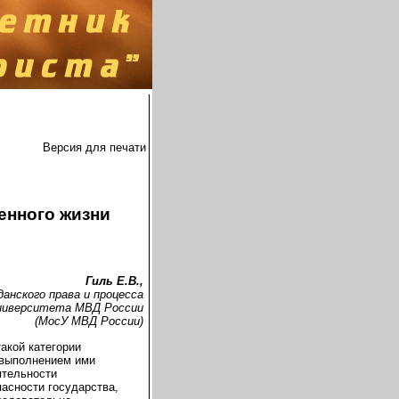
Версия для печати
енного жизни
Гиль Е.В.,
анского права и процесса
ниверситета МВД России
(МосУ МВД России)
акой категории
 выполнением ими
ятельности
асности государства,