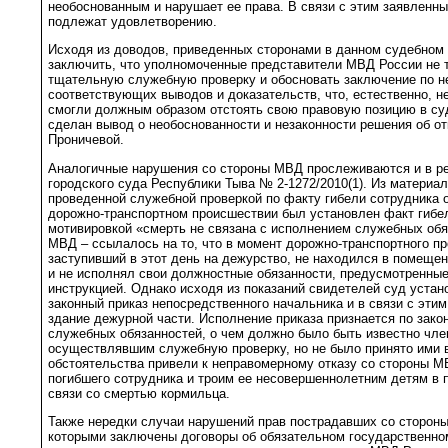
необоснованным и нарушает ее права. В связи с этим заявленн
подлежат удовлетворению.
Исходя из доводов, приведенных сторонами в данном судебном
заключить, что уполномоченные представители МВД России не т
тщательную служебную проверку и обосновать заключение по н
соответствующих выводов и доказательств, что, естественно, не
смогли должным образом отстоять свою правовую позицию в суд
сделан вывод о необоснованности и незаконности решения об от
Проничевой.
Аналогичные нарушения со стороны МВД прослеживаются и в р
городского суда Республики Тыва № 2-1272/2010(1). Из материал
проведенной служебной проверкой по факту гибели сотрудника о
дорожно-транспортном происшествии был установлен факт гибел
мотивировкой «смерть не связана с исполнением служебных обя
МВД – ссылалось на то, что в момент дорожно-транспортного пр
заступивший в этот день на дежурство, не находился в помещен
и не исполнял свои должностные обязанности, предусмотренные
инструкцией. Однако исходя из показаний свидетелей суд устан
законный приказ непосредственного начальника и в связи с эти
здание дежурной части. Исполнение приказа признается по зак
служебных обязанностей, о чем должно было быть известно чле
осуществлявшим служебную проверку, но не было принято ими 
обстоятельства привели к неправомерному отказу со стороны М
погибшего сотрудника и троим ее несовершеннолетним детям в 
связи со смертью кормильца.
Также нередки случаи нарушений прав пострадавших со стороны
которыми заключены договоры об обязательном государственно