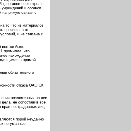
ы, органов по контролю
в учреждений и органов
й напрямую связан с
на то что из материалов
рть произошла от
условий, и не связана с
й все же было
,1 промилле, что
менее нахождение
аходящимся в прямой
ении обязательного
аконности отказа ОАО СК
нения возложенных на нее
 дела, не сопоставив все
е прав пострадавших лиц
являются порой неудачно
ак негуманные