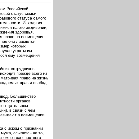
дом Российской
авовой статус семьи
равового статуса самого
тельности. Исходя из
имися на его иждивении,
еждения здоровья,
ся право на возмещение
учае они лишаются
азмер которых
случае утраты им
гося ему возмещения
ибших сотрудников
исходят прежде всего из
сматривая право на жизнь
чуждаемых прав и свобод
ывод. Большинство
нтности органов
чно тщательном
ии), в связи с чем
казывают в возмещении
ска с иском о признании
 мужа, ссылаясь на то,
орожно-транспортного