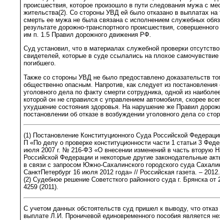
происшествия, которое произошло в пути следования мужа с ме
жительства(2). Со стороны УВД ей было отказано в выплатах на 
смерть ее мужа не была связана с исполнением служебных обяз
результате дорожно-транспортного происшествия, совершенного
им п. 1.5 Правил дорожного движения РФ.
Суд установил, что в материалах служебной проверки отсутство
свидетелей, которые в суде ссылались на плохое самочувствие 
погибшего.
Также со стороны УВД не было предоставлено доказательств тог
общественно опасным. Напротив, как следует из постановления 
уголовного дела по факту смерти сотрудника, одной из наиболе
которой он не справился с управлением автомобиля, скорее все
ухудшение состояния здоровья. На нарушение же Правил дорож
постановлении об отказе в возбуждении уголовного дела со сто
(1) Постановление Конституционного Суда Российской Федерации
П «По делу о проверке конституционности части 1 статьи 3 Феде
июля 2007 г. № 216-ФЗ «О внесении изменений в часть вторую Н
Российской Федерации и некоторые другие законодательные ак
в связи с запросом Южно-Сахалинского городского суда Сахали
СанктПетербург 16 июля 2012 года» // Российская газета. – 2012.
(2) Судебное решение Советсткого районного суда г. Брянска от 2
4259 (2011).
С учетом данных обстоятельств суд пришел к выводу, что отказ
выплате Л.И. Проничевой единовременного пособия является не