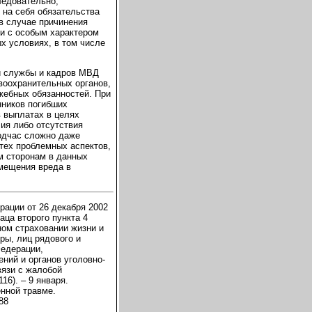
ледовательно,
 на себя обязательства
в случае причинения
и с особым характером
х условиях, в том числе
й службы и кадров МВД
авоохранительных органов,
жебных обязанностей. При
нников погибших
в выплатах в целях
чия либо отсутствия
одчас сложно даже
тех проблемных аспектов,
м сторонам в данных
змещения вреда в
рации от 26 декабря 2002
аца второго пункта 4
ном страховании жизни и
ры, лиц рядового и
Федерации,
ний и органов уголовно-
вязи с жалобой
16). – 9 января.
нной травме.
88