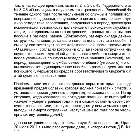
Так, в настоящее время согласно п. 2 ч. 3 ст. 43 Федерального з
№ 3-ФЗ «О полиции» в случае смерти гражданина Российской Ф
течение одного года после увольнения со службы в полиции всл
повреждения здоровья, полученных в связи с выполнением слу
либо вследствие заболевания, полученного в период прохожден
исключивших возможность дальнейшего прохождения службы в 
лицам, находившимся на его иждивении, в равных долях выпла
пособие в размере, равном 120-кратному размеру оклада денеж
сотрудника полиции, установленного на день выплаты пособия.
смыслу соответствует ранее действовавшей норме, предусмотрен
«О милиции», согласно которой «в случае гибели сотрудника ми
осуществлением служебной деятельности либо его смерти до ис
после увольнения со службы вследствие ранения (контузии), за
период прохождения службы, семье погибшего (умершего) и его
выплачивается единовременное пособие в размере десятилетне
погибшего (умершего) из средств соответствующего бюджета с
этой суммы с виновных лиц».
Проблема видится в изложении данных норм, в которых законод
временной предел болезни, которая должна привести к смерти. 
установлен период длинною в один год, из закона не ясно. На п
ситуация, когда «заболевший сотрудник полиции, не имеющий в
«желает» умереть раньше года и тем самым оставить своей сем
существованию, или, что хуже, порождает у семьи умирающего
выгоды из смерти сотрудника, наступившей до года после увол
органах внутренних дел»(1).
Данная ситуация порождает немало судебных споров. Так, Орл
20 июля 2011 г. было рассмотрено дело, в котором истец Д.В. Ка