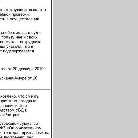
.
ответствующих выплат в
ебной проверки,
сть в осуществлении
ова обратилась в суд с
 пользу нее и своих
ее мужа – сотрудника
ца указала, что в
кт подтверждается
ва от 20 декабря 2010 г.
ьска-на-Амуре от 16
ановлено, что смерть
оприятных погодных
пьянением. Все
дством УВД г.
К «Ростра».
 страховой суммы со
2-ФЗ «Об обязательном
, граждан, призванных на
ов внутренних дел