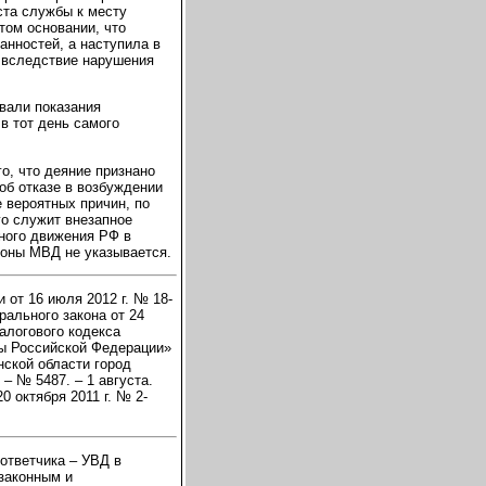
ста службы к месту
том основании, что
анностей, а наступила в
 вследствие нарушения
вали показания
в тот день самого
о, что деяние признано
об отказе в возбуждении
е вероятных причин, по
го служит внезапное
ного движения РФ в
роны МВД не указывается.
 от 16 июля 2012 г. № 18-
рального закона от 24
алогового кодекса
ты Российской Федерации»
нской области город
 – № 5487. – 1 августа.
0 октября 2011 г. № 2-
 ответчика – УВД в
законным и