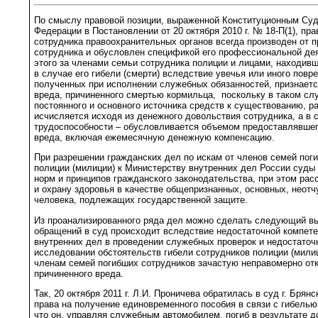
По смыслу правовой позиции, выраженной Конституционным Су
Федерации в Постановлении от 20 октября 2010 г. № 18-П(1), пр
сотрудника правоохранительных органов всегда производен от п
сотрудника и обусловлен спецификой его профессиональной дея
этого за членами семьи сотрудника полиции и лицами, находивш
в случае его гибели (смерти) вследствие увечья или иного повр
полученных при исполнении служебных обязанностей, признает
вреда, причиненного смертью кормильца, поскольку в таком сл
постоянного и основного источника средств к существованию, р
исчисляется исходя из денежного довольствия сотрудника, а в 
трудоспособности – обусловливается объемом предоставлявше
вреда, включая ежемесячную денежную компенсацию.
При разрешении гражданских дел по искам от членов семей пог
полиции (милиции) к Министерству внутренних дел России суды 
норм и принципов гражданского законодательства, при этом рас
и охрану здоровья в качестве общепризнанных, основных, неот
человека, подлежащих государственной защите.
Из проанализированного ряда дел можно сделать следующий в
обращений в суд происходит вследствие недостаточной компете
внутренних дел в проведении служебных проверок и недостато
исследовании обстоятельств гибели сотрудников полиции (милиц
членам семей погибших сотрудников зачастую неправомерно от
причиненного вреда.
Так, 20 октября 2011 г. Л.И. Проничева обратилась в суд г. Брян
права на получение единовременного пособия в связи с гибелью
что он, управляя служебным автомобилем, погиб в результате д