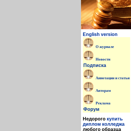
English version
О журнале
Новости
Подписка
Аннотации и статьи
Авторам
Реклама
Форум
Недорого
купить
диплом колледжа
любого образца