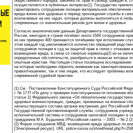
общественного порядка, законности, прав и свобод граждан и, с
осуществляется в публичных интересах(1). Государство приняло
гарантировать сотрудникам полиции материальное обеспечение 
вреда жизни или здоровью в период прохождения службы в связ
возлагаемых на них задач, которые должны выполняться в любы
сопряженных со значительным риском для жизни и здоровья.
Согласно аналитическим данным Департамента государственно
России, ежегодно в стране погибает около 1500 сотрудников пр
из них примерно 400 признаются погибшими при исполнении слу
этом каждый год увеличивается количество обращений родстве
сотрудников полиции в суд за защитой прав в связи с отказами 
возмещения вреда, в связи со смертью кормильца(2) из-за нали
определенных обстоятельств, разобраться в нюансах которых п
опытным юристам. Настоящая статья посвящена исследованию 
на которые необходимо обратить внимание как заинтересованны
правоотношениях, так и тем лицам, кто исследует проблемы во
современной судебной практике.
(1) См.: Постановление Конституционного Суда Российской Феде
г. № 17-П «По делу о проверке конституционности положения абз
статьи 11 Федерального закона «Об обязательном государствен
здоровья военнослужащих, граждан, призванных на военные сбо
начальствующего состава органов внутренних дел Российской 
Государственной противопожарной службы, сотрудников учрежде
исполнительной системы и сотрудников налоговой полиции» в с
гражданина М.А. Будынина //Российская газета. – 2003. – № 2 (31
(2) Форум сотрудников МВД: возмещение вреда здоровью по вое
[Электронный ресурс]. URL: police-russia.ru/showthread.php?t=258