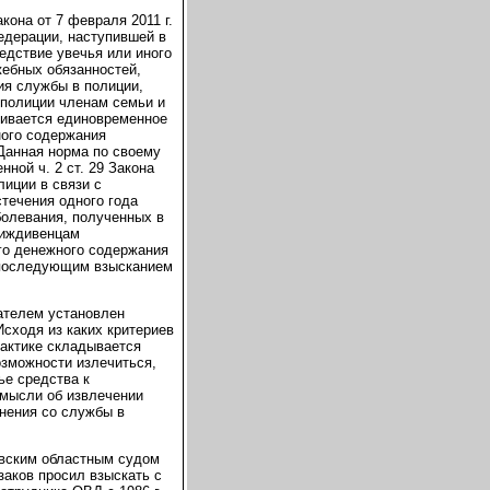
акона от 7 февраля 2011 г.
едерации, наступившей в
едствие увечья или иного
жебных обязанностей,
ия службы в полиции,
полиции членам семьи и
чивается единовременное
ного содержания
 Данная норма по своему
ной ч. 2 ст. 29 Закона
лиции в связи с
течения одного года
болевания, полученных в
 иждивенцам
го денежного содержания
 последующим взысканием
ателем установлен
Исходя из каких критериев
рактике складывается
озможности излечиться,
ье средства к
 мысли об извлечении
ьнения со службы в
овским областным судом
заков просил взыскать с