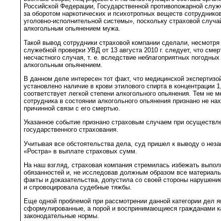
Российской Федерации, Государственной противопожарной служб
за оборотом наркотических и психотропных веществ сотруднико
уголовно-исполнительной системы», поскольку страховой случа
алкогольным опьянением мужа.
Такой вывод сотрудники страховой компании сделали, несмотря 
служебной проверки УВД от 13 августа 2010 г. следует, что сме
несчастного случая, т. е. вследствие неблагоприятных погодных 
алкогольным опьянением.
В данном деле интересен тот факт, что медицинской экспертизо
установлено наличие в крови этилового спирта в концентрации 1
соответствует легкой степени алкогольного опьянения. Тем не 
сотрудника в состоянии алкогольного опьянения признано не н
причинной связи с его смертью.
Указанное событие признано страховым случаем при осуществл
государственного страхования.
Учитывая все обстоятельства дела, суд пришел к выводу о нез
«Ростра» в выплате страховых сумм.
На наш взгляд, страховая компания стремилась избежать выпол
обязанностей и, не исследовав должным образом все материалы
факты и доказательства, допустила со своей стороны нарушени
и спровоцировала судебные тяжбы.
Еще одной проблемой при рассмотрении данной категории дел 
сформулированные, а порой и воспринимающиеся гражданами к
законодательные нормы.