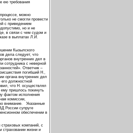
ые ею требования
 процессе, можно
олько не смогли провести
ей с приведением
допустимо, но и не
е, в связи с чем судом и
казе в выплатах Л.И.
ешении Кызылского
ов дела следует, что
рганов внутренних дел в
и сотрудника с неверной
занностей». Ответчик –
оисшествия погибший Н.,
ии органа внутренних дел
 его должностной
овил, что Н. осуществлял
м ему пришлось покинуть
ону фактом исполнения
нам комиссии,
во внимание. Указанные
ВД России супруге
пенсионном обеспечении в
 страховых компаний, с
м страховании жизни и