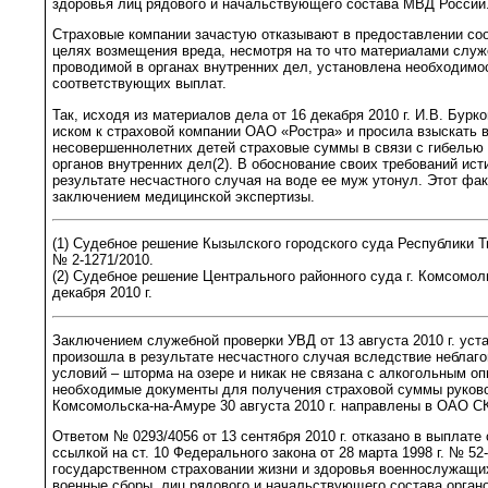
здоровья лиц рядового и начальствующего состава МВД России
Страховые компании зачастую отказывают в предоставлении со
целях возмещения вреда, несмотря на то что материалами служ
проводимой в органах внутренних дел, установлена необходимо
соответствующих выплат.
Так, исходя из материалов дела от 16 декабря 2010 г. И.В. Бурк
иском к страховой компании ОАО «Ростра» и просила взыскать в
несовершеннолетних детей страховые суммы в связи с гибелью 
органов внутренних дел(2). В обоснование своих требований исти
результате несчастного случая на воде ее муж утонул. Этот фа
заключением медицинской экспертизы.
(1) Судебное решение Кызылского городского суда Республики Ты
№ 2-1271/2010.
(2) Судебное решение Центрального районного суда г. Комсомол
декабря 2010 г.
Заключением служебной проверки УВД от 13 августа 2010 г. уст
произошла в результате несчастного случая вследствие неблаг
условий – шторма на озере и никак не связана с алкогольным о
необходимые документы для получения страховой суммы руково
Комсомольска-на-Амуре 30 августа 2010 г. направлены в ОАО С
Ответом № 0293/4056 от 13 сентября 2010 г. отказано в выплате
ссылкой на ст. 10 Федерального закона от 28 марта 1998 г. № 5
государственном страховании жизни и здоровья военнослужащих
военные сборы, лиц рядового и начальствующего состава орган