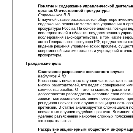
Понятие и содержание управленческой деятельн
органах Отечественной прокуратуры
Стрельников В.В
.
В научной статье раскрываются общетеоретические
содержанию основных элементов управления в орг
прокуратуры России. На основе анализа позиций в
исследователей в области государственного управ
исследования законодательства, в том числе ведо
актов Генерального прокурора РФ, предлагается ко
видение решения управленческих проблем, сущес
современной системе органов и учреждений отечес
прокуратуры.
Гражданские дела
Счастливое разрешение несчастного случая
Каблучков А.Ю.
Внезапность нечастных случаев часто застает в вр
многих работодателей, что ведет к совершению им
количества ошибок. От того на сколько грамотно и
добросовестно работодатель исполнил свои обязан
зависит материальное состояние потерпевшего, пр
рецидивов несчастного случая и защищенность орг
претензий. В статье анализируется сложившаяся п
несчастных случаев судебная практика. Внимание 
уделено разъяснению наиболее сложных положени
законодательства.
Раскрытие акционерным обществом информаци