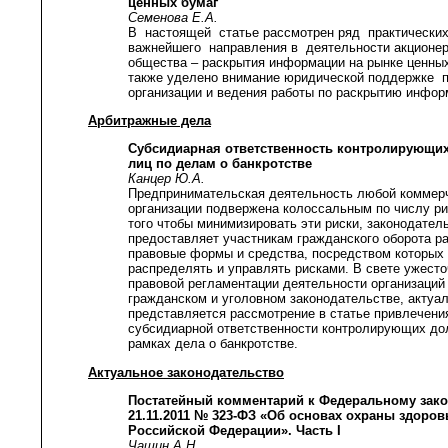
ценных бумаг
Семенова Е.А.
В настоящей статье рассмотрен ряд практических
важнейшего направления в деятельности акционер
общества – раскрытия информации на рынке ценных
также уделено внимание юридической поддержке 
организации и ведения работы по раскрытию инфор
Арбитражные дела
Субсидиарная ответственность контролирующи
лиц по делам о банкротстве
Канцер Ю.А.
Предпринимательская деятельность любой коммер
организации подвержена колоссальным по числу ри
того чтобы минимизировать эти риски, законодател
предоставляет участникам гражданского оборота р
правовые формы и средства, посредством которых 
распределять и управлять рисками. В свете ужест
правовой регламентации деятельности организаций
гражданском и уголовном законодательстве, актуа
представляется рассмотрение в статье привлечени
субсидиарной ответственности контролирующих до
рамках дела о банкротстве.
Актуальное законодательство
Постатейный комментарий к Федеральному зако
21.11.2011 № 323-ФЗ «Об основах охраны здоров
Российской Федерации». Часть I
Чашин А.Н.