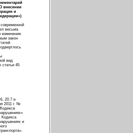
комментарий
«О внесении
ерации и
едерации»)
 современной
ел весьма
и изменения.
мым закон
статей
подверглось
ны
ной вид
ю статьи 45
6, 20.7 и
я 2011 г. №
 Кодекса
онарушениях»
1 Кодекса
нарушениях и
ного
транспорта».