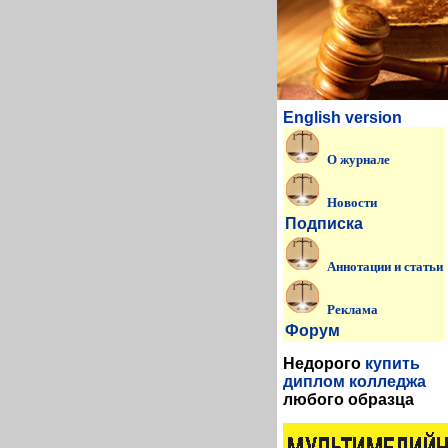
English version
О журнале
Новости
Подписка
Аннотации и статьи
Реклама
Форум
Недорого
купить
диплом колледжа
любого образца