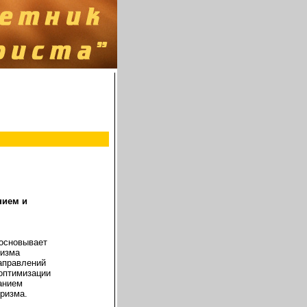
нием и
босновывает
ризма
аправлений
 оптимизации
анием
ризма.