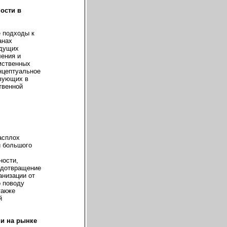
ости в
 подходы к
анах
едущих
ления и
мственных
нцептуальное
твующих в
твенной
асплох
и большого
ности,
едотвращение
анизации от
о поводу
также
й
и на рынке