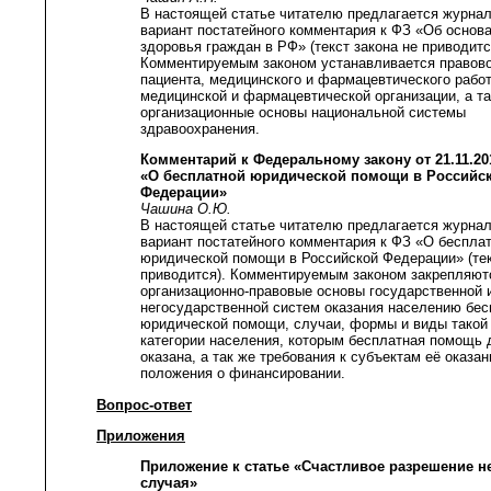
В настоящей статье читателю предлагается журна
вариант постатейного комментария к ФЗ «Об основ
здоровья граждан в РФ» (текст закона не приводитс
Комментируемым законом устанавливается правово
пациента, медицинского и фармацевтического работ
медицинской и фармацевтической организации, а та
организационные основы национальной системы
здравоохранения.
Комментарий к Федеральному закону от 21.11.20
«О бесплатной юридической помощи в Российс
Федерации»
Чашина О.Ю.
В настоящей статье читателю предлагается журна
вариант постатейного комментария к ФЗ «О беспла
юридической помощи в Российской Федерации» (тек
приводится). Комментируемым законом закрепляют
организационно-правовые основы государственной 
негосударственной систем оказания населению бес
юридической помощи, случаи, формы и виды такой
категории населения, которым бесплатная помощь
оказана, а так же требования к субъектам её оказан
положения о финансировании.
Вопрос-ответ
Приложения
Приложение к статье «Счастливое разрешение н
случая»