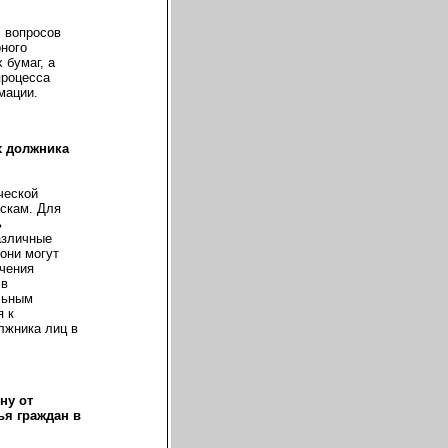
 вопросов
ного
 бумаг, а
процесса
мации.
х должника
ческой
скам. Для
ь
азличные
они могут
очения
 в
льным
я к
лжника лиц в
ну от
ья граждан в