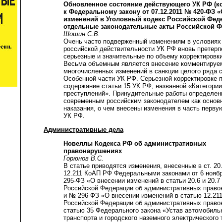
Обновленное состояние действующего УК РФ (
к Федеральному закону от 07.12.2011 № 420-ФЗ 
изменений в Уголовный кодекс Российской Фед
отдельные законодательные акты Российской Ф
Шошин С.В.
Очень часто подверженный изменениям в условиях
российской действительности УК РФ вновь претерп
серьезные и значительные по объему корректировк
Весьма объемным является внесение комментируе
многочисленных изменений в санкции целого ряда 
Особенной части УК РФ. Серьезной корректировке 
содержание статьи 15 УК РФ, названной «Категории
преступлений». Принудительные работы определе
современным российским законодателем как основ
наказания, о чем внесены изменения в часть перву
УК РФ.
Административные дела
Новеллы Кодекса РФ об административных
правонарушениях
Горюнов В.С.
В статье приводятся изменения, внесенные в ст. 20.
12.211 КоАП РФ Федеральными законами от 6 ноябр
295-ФЗ «О внесении изменений в статьи 20.6 и 20.7
Российской Федерации об административных прав
и № 296-ФЗ «О внесении изменений в статью 12.21
Российской Федерации об административных право
статью 35 Федерального закона «Устав автомобиль
транспорта и городского наземного электрического 